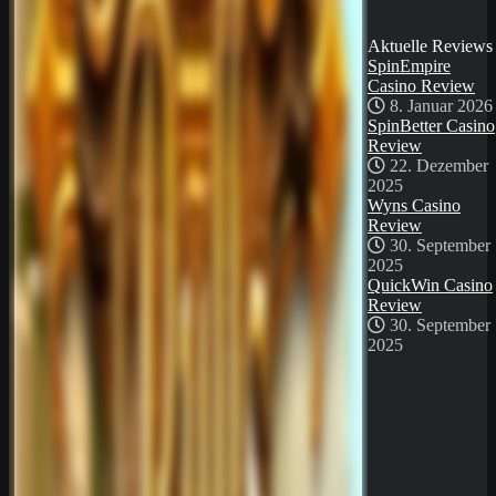
30. September
2025
Aktuelle Reviews
SpinEmpire
Casino Review
8. Januar 2026
SpinBetter Casino
Review
22. Dezember
2025
Wyns Casino
Review
30. September
2025
QuickWin Casino
Review
30. September
2025