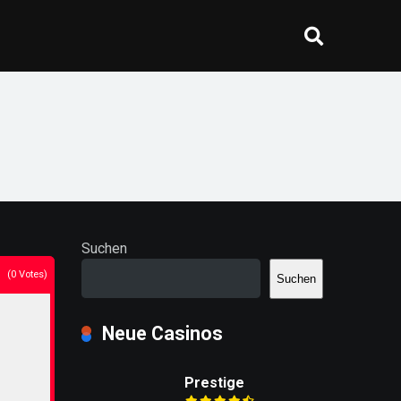
Suchen
(
0
Votes)
Suchen
Neue Casinos
Prestige