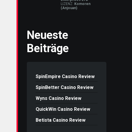
LIZENZ:
Komoren
(Anjouan)
Neueste
Beiträge
SpinEmpire Casino Review
SpinBetter Casino Review
Wyns Casino Review
QuickWin Casino Review
Betista Casino Review