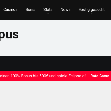
Casinos
Bonis
Slots
News
Häufig gesucht
mpus
 100% Bonus bis 500€ und spiele Eclipse of Olympus
Rate Game