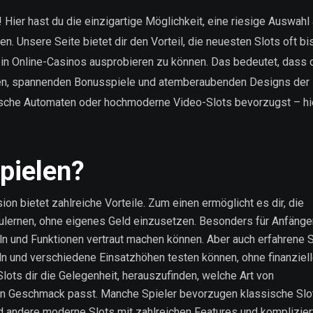
Hier hast du die einzigartige Möglichkeit, eine riesige Auswahl
. Unsere Seite bietet dir den Vorteil, die neuesten Slots oft bi
g in Online-Casinos ausprobieren zu können. Das bedeutet, dass 
ionen, spannenden Bonusspiele und atemberaubenden Designs der
sische Automaten oder hochmoderne Video-Slots bevorzugst – hi
pielen?
n bietet zahlreiche Vorteile. Zum einen ermöglicht es dir, die
ernen, ohne eigenes Geld einzusetzen. Besonders für Anfänger
eln und Funktionen vertraut machen können. Aber auch erfahrene S
eln und verschiedene Einsatzhöhen testen können, ohne finanziel
ots dir die Gelegenheit, herauszufinden, welche Art von
n Geschmack passt. Manche Spieler bevorzugen klassische Slo
andere moderne Slots mit zahlreichen Features und komplizier