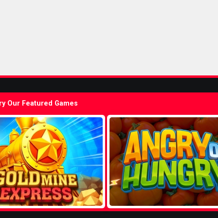
ry Our Featured Games