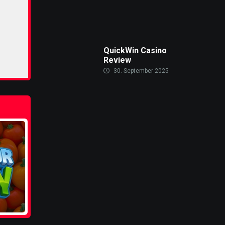
QuickWin Casino
Review
30. September 2025