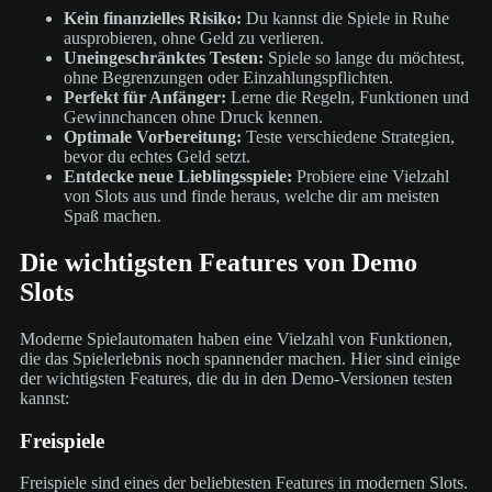
Kein finanzielles Risiko:
Du kannst die Spiele in Ruhe
ausprobieren, ohne Geld zu verlieren.
Uneingeschränktes Testen:
Spiele so lange du möchtest,
ohne Begrenzungen oder Einzahlungspflichten.
Perfekt für Anfänger:
Lerne die Regeln, Funktionen und
Gewinnchancen ohne Druck kennen.
Optimale Vorbereitung:
Teste verschiedene Strategien,
bevor du echtes Geld setzt.
Entdecke neue Lieblingsspiele:
Probiere eine Vielzahl
von Slots aus und finde heraus, welche dir am meisten
Spaß machen.
Die wichtigsten Features von Demo
Slots
Moderne Spielautomaten haben eine Vielzahl von Funktionen,
die das Spielerlebnis noch spannender machen. Hier sind einige
der wichtigsten Features, die du in den Demo-Versionen testen
kannst:
Freispiele
Freispiele sind eines der beliebtesten Features in modernen Slots.