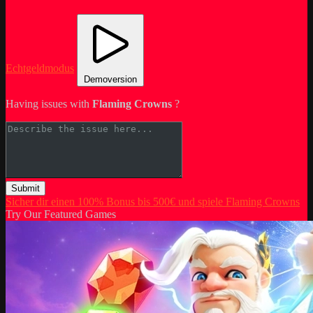
Echtgeldmodus
Demoversion
Having issues with
Flaming Crowns
?
Submit
Sicher dir einen 100% Bonus bis 500€ und spiele Flaming Crowns
Try Our Featured Games