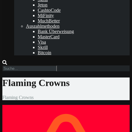
Jeton
CashtoCode
MiFinity
MuchBetter
Auszahlmethoden
Bank Überweisung
MasterCard
Visa
Skrill
Bitcoin
Flaming Crowns
Flaming Crowns