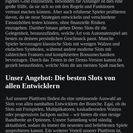
eigenes Geld einzusetzen. Besonders für Anfänger ist dies eine
große Hilfe, da sie sich so mit den Regeln und Funktionen
vertraut machen können. Aber auch erfahrene Spieler profitieren
davon, da sie neue Strategien entwickeln und verschiedene
Einsatzhöhen testen können, ohne finanzielle Risiken
einzugehen. Darüber hinaus geben Demo Slots dir die
Gelegenheit, herauszufinden, welche Art von Automatenspiel am
besten zu deinem persönlichen Geschmack passt. Manche
Spieler bevorzugen klassische Slots mit wenigen Walzen und
einfachen Symbolen, während andere moderne Slots mit
zahlreichen Features und komplizierten Bonusmechaniken
bevorzugen. Durch das Testen in der Demo-Version kannst du
gezielt herausfinden, welche Slots dir am meisten Spaß machen.
Unser Angebot: Die besten Slots von
allen Entwicklern
Auf unserer Plattform findest du eine umfassende Auswahl an
Slots von allen namhaften Entwicklern der Branche. Egal, ob du
Slots mit Freispielen, Multiplikatoren, kaskadierenden Walzen
oder progressiven Jackpots suchst – wir bieten dir eine riesige
Bandbreite an Optionen. Unsere Sammlung wird ständig
aktualisiert, sodass du immer die neuesten und beliebtesten Spiele
ausprobieren kannst. Ein weiterer Vorteil unserer Plattform ist,