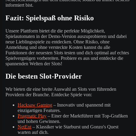
informiert bist.
Fazit: Spielspaß ohne Risiko
Unsere Plattform bietet dir die perfekte Möglichkeit,
Spielautomaten in der Demo-Version auszuprobieren und dabei
neue Lieblingsspiele zu entdecken. Ohne Risiko, ohne
Anmeldung und ohne versteckte Kosten kannst du alle
Funktionen der neuesten Slots testen und dich optimal auf echtes
Spielvergnügen vorbereiten. Probiere es aus und entdecke die
spannenden Welten der Slots!
Die besten Slot-Provider
Wir bieten dir eine breite Auswahl an Slots von führenden
Providern der Branche. Entdecke Spiele von:
Hacksaw Gaming
– Innovativ und spannend mit
einzigartigen Features.
Pragmatic Play
– Einer der Marktführer mit Top-Grafiken
und hohen Gewinnen.
NetEnt
– Klassiker wie Starburst und Gonzo's Quest
warten auf dich.