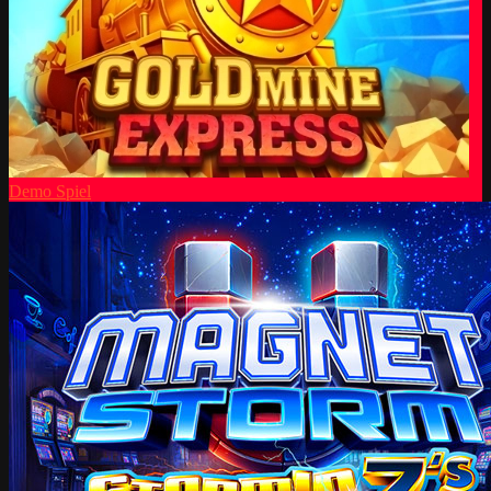
Demo Spiel