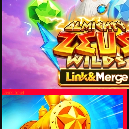
Demo Spiel