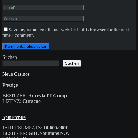
Save my name, email, and website in this browser for the next
time I comment.
Suchen
Suchen
Neue Casinos
Prestige
BESITZER:
Aurevia IT Group
LIZENZ:
Curacao
SpinEmpire
JAHRESUMSATZ:
10.000.000€
BESITZER:
GBL Solutions N.V.