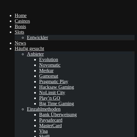
Home
Casinos
Bonis
Slots
Entwickler
News
Häufig gesucht
Anbieter
Evolution
Novomatic
Merkur
Gamomat
Pragmatic Play
Hacksaw Gaming
NoLimit City
Play’n GO
Big Time Gaming
Einzahlmethoden
Bank Überweisung
Paysafecard
MasterCard
Visa
Skrill