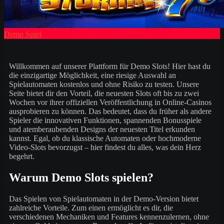
Demo Spiel
Willkommen auf unserer Plattform für Demo Slots! Hier hast du
die einzigartige Möglichkeit, eine riesige Auswahl an
Spielautomaten kostenlos und ohne Risiko zu testen. Unsere
Seite bietet dir den Vorteil, die neuesten Slots oft bis zu zwei
Wochen vor ihrer offiziellen Veröffentlichung in Online-Casinos
ausprobieren zu können. Das bedeutet, dass du früher als andere
Spieler die innovativen Funktionen, spannenden Bonusspiele
und atemberaubenden Designs der neuesten Titel erkunden
kannst. Egal, ob du klassische Automaten oder hochmoderne
Video-Slots bevorzugst – hier findest du alles, was dein Herz
begehrt.
Warum Demo Slots spielen?
Das Spielen von Spielautomaten in der Demo-Version bietet
zahlreiche Vorteile. Zum einen ermöglicht es dir, die
verschiedenen Mechaniken und Features kennenzulernen, ohne