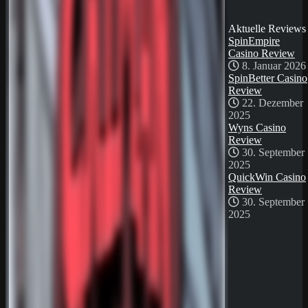
30. September
2025
Aktuelle Reviews
SpinEmpire
Casino Review
8. Januar 2026
SpinBetter Casino
Review
22. Dezember
2025
Wyns Casino
Review
30. September
2025
QuickWin Casino
Review
30. September
2025