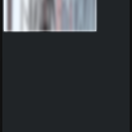
Sicher dir einen 100% Bonus bis 500€ und spiel
Try Our Featured Games