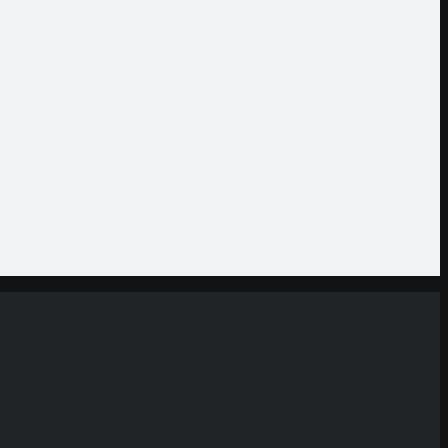
Suchen
Suchen
Neue Casinos
Prestige