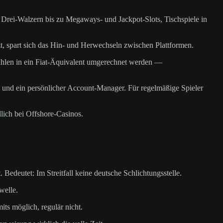
n Drei-Walzern bis zu Megaways- und Jackpot-Slots, Tischspiele in
zt, spart sich das Hin- und Herwechseln zwischen Plattformen.
ahlen in ein Fiat-Äquivalent umgerechnet werden —
k und ein persönlicher Account-Manager. Für regelmäßige Spieler
lich bei Offshore-Casinos.
Bedeutet: Im Streitfall keine deutsche Schlichtungsstelle.
welle.
s möglich, regulär nicht.