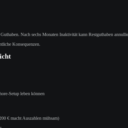
Guthaben. Nach sechs Monaten Inaktivität kann Restguthaben annullie
htliche Konsequenzen.
icht
shore-Setup leben können
g 200 € macht Auszahlen mühsam)