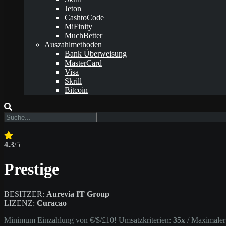
Jeton
CashtoCode
MiFinity
MuchBetter
Auszahlmethoden
Bank Überweisung
MasterCard
Visa
Skrill
Bitcoin
4.3
/5
Prestige
BESITZER:
Aurevia IT Group
LIZENZ:
Curacao
Minimum Einzahlung von €/$/£10! Umsatzkriterien:
35x
/ Maximaler