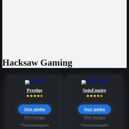
Jeton
CashtoCode
MiFinity
MuchBetter
Auszahlmethoden
Bank Überweisung
MasterCard
Visa
Skrill
Bitcoin
Hacksaw Gaming
Prestige
SpinEmpire
Jetzt spielen
Jetzt spielen
Mehr Anzeigen
Mehr Anzeigen
*Neukundenangebot
*Neukundenangebot