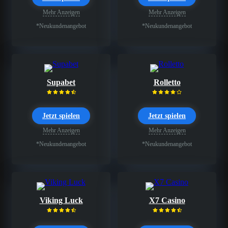
Mehr Anzeigen
Mehr Anzeigen
*Neukundenangebot
*Neukundenangebot
Supabet
Rolletto
Jetzt spielen
Jetzt spielen
Mehr Anzeigen
Mehr Anzeigen
*Neukundenangebot
*Neukundenangebot
Viking Luck
X7 Casino