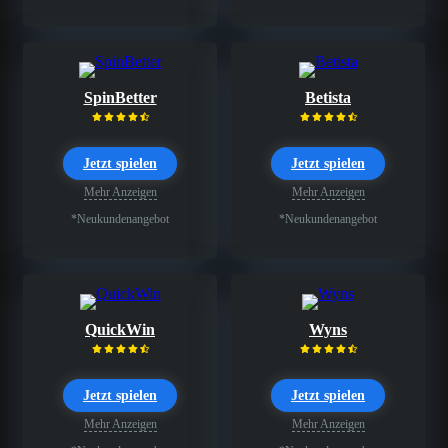
SpinBetter
Betista
Jetzt spielen
Jetzt spielen
Mehr Anzeigen
Mehr Anzeigen
*Neukundenangebot
*Neukundenangebot
QuickWin
Wyns
Jetzt spielen
Jetzt spielen
Mehr Anzeigen
Mehr Anzeigen