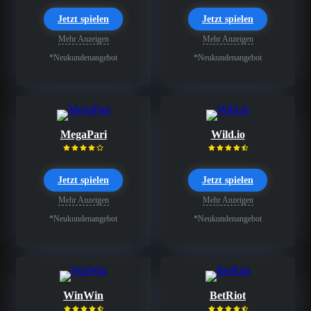
Jetzt spielen
Jetzt spielen
Mehr Anzeigen
Mehr Anzeigen
*Neukundenangebot
*Neukundenangebot
MegaPari
Wild.io
Jetzt spielen
Jetzt spielen
Mehr Anzeigen
Mehr Anzeigen
*Neukundenangebot
*Neukundenangebot
WinWin
BetRiot