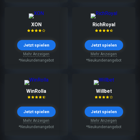
XON
RichRoyal
Jetzt spielen
Jetzt spielen
Mehr Anzeigen
Mehr Anzeigen
*Neukundenangebot
*Neukundenangebot
WinRolla
Willbet
Jetzt spielen
Jetzt spielen
Mehr Anzeigen
Mehr Anzeigen
*Neukundenangebot
*Neukundenangebot