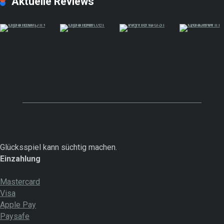
Aktuelle Reviews
SpinEmpire
SpinBetter
Wyns
Casino
Casino
Casino
Review
Review
Review
8.
22.
30.
Januar
Dezember
September
2026
2025
2025
Glücksspiel kann süchtig machen.
Einzahlung
Mastercard
Visa
Apple Pay
Paysafe