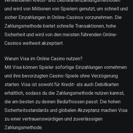
verwendeten Kredit- und Debitkartenzahlungsmethoden
und wird von Millionen von Spielern genutzt, um schnell und
sicher Einzahlungen in Online-Casinos vorzunehmen. Die
Zahlungsmethode bietet schnelle Transaktionen, hohe
Sicherheit und wird von den meisten führenden Online-
Casinos weltweit akzeptiert.
Warum Visa im Online Casino nutzen?
Mit Visa können Spieler sofortige Einzahlungen vornehmen
und ihre bevorzugten Casino-Spiele ohne Verzögerung
starten. Visa ist sowohl für Kredit- als auch Debitkarten
erhältlich, sodass du die Zahlungsmethode nutzen kannst,
die am besten zu deinen Bedürfnissen passt. Die hohen
Sicherheitsstandards und globalen Akzeptanz machen Visa
zu einer vertrauenswürdigen und zuverlässigen
Zahlungsmethode.