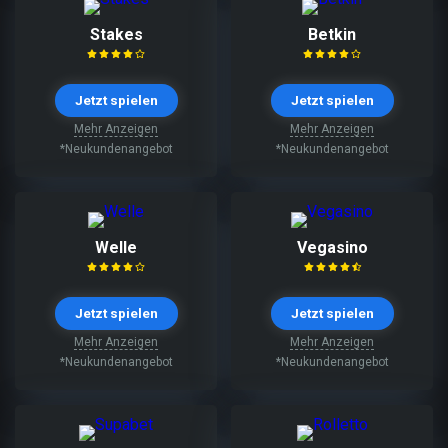
Stakes
Betkin
Jetzt spielen
Jetzt spielen
Mehr Anzeigen
Mehr Anzeigen
*Neukundenangebot
*Neukundenangebot
Welle
Vegasino
Jetzt spielen
Jetzt spielen
Mehr Anzeigen
Mehr Anzeigen
*Neukundenangebot
*Neukundenangebot