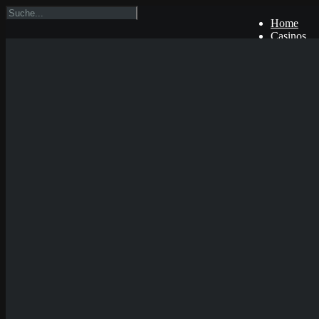
Home
Casinos
Bonis
Slots
Entw
News
Häufig ge
Anbi
Ein