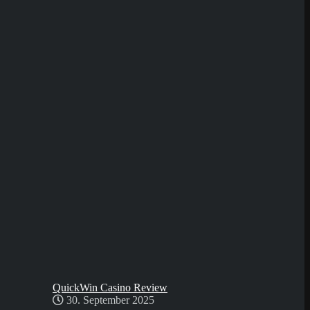
QuickWin Casino Review
30. September 2025