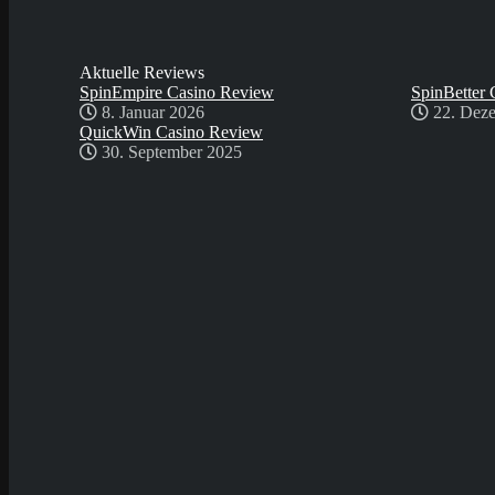
Aktuelle Reviews
SpinEmpire Casino Review
SpinBetter
8. Januar 2026
22. Dez
QuickWin Casino Review
30. September 2025