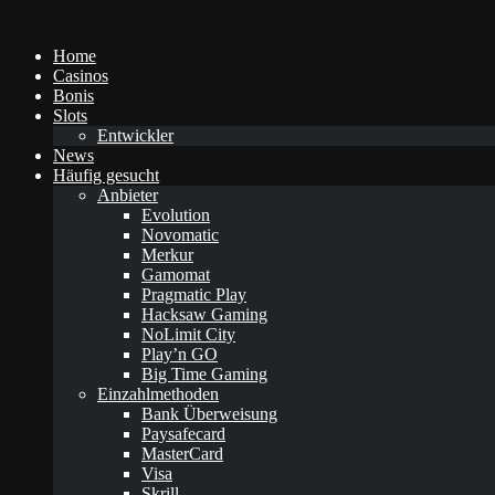
Home
Casinos
Bonis
Slots
Entwickler
News
Häufig gesucht
Anbieter
Evolution
Novomatic
Merkur
Gamomat
Pragmatic Play
Hacksaw Gaming
NoLimit City
Play’n GO
Big Time Gaming
Einzahlmethoden
Bank Überweisung
Paysafecard
MasterCard
Visa
Skrill