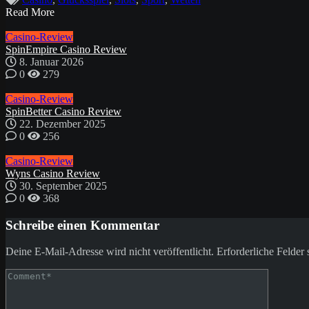
Read More
Casino-Review
SpinEmpire Casino Review
8. Januar 2026
0
279
Casino-Review
SpinBetter Casino Review
22. Dezember 2025
0
256
Casino-Review
Wyns Casino Review
30. September 2025
0
368
Schreibe einen Kommentar
Deine E-Mail-Adresse wird nicht veröffentlicht.
Erforderliche Felder 