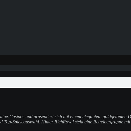
nline-Casinos und präsentiert sich mit einem eleganten, goldgetönten De
nd Top-Spieleauswahl. Hinter RichRoyal steht eine Betreibergruppe mit