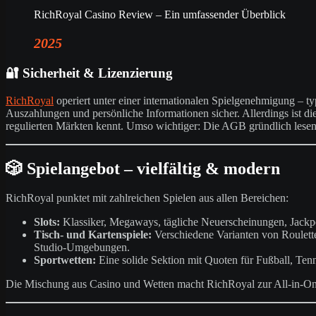
RichRoyal Casino Review – Ein umfassender Überblick
2025
🔐
Sicherheit & Lizenzierung
RichRoyal
operiert unter einer internationalen Spielgenehmigung – t
Auszahlungen und persönliche Informationen sicher. Allerdings ist 
regulierten Märkten kennt. Umso wichtiger: Die AGB gründlich lese
🎲
Spielangebot – vielfältig & modern
RichRoyal punktet mit zahlreichen Spielen aus allen Bereichen:
Slots:
Klassiker, Megaways, tägliche Neuerscheinungen, Jackpo
Tisch- und Kartenspiele:
Verschiedene Varianten von Roulett
Studio-Umgebungen.
Sportwetten:
Eine solide Sektion mit Quoten für Fußball, Ten
Die Mischung aus Casino und Wetten macht RichRoyal zur All-in-One-