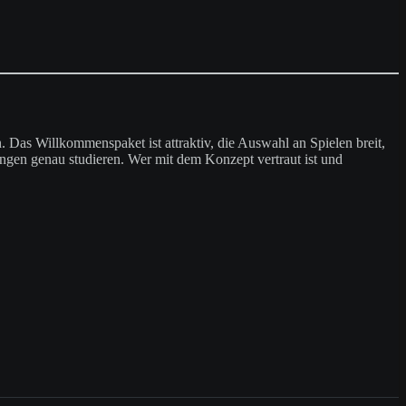
. Das Willkommenspaket ist attraktiv, die Auswahl an Spielen breit,
ungen genau studieren. Wer mit dem Konzept vertraut ist und