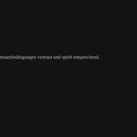
 Umsatzbedingungen vertraut und spielt entsprechend.