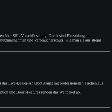
Daten über SSL-Verschlüsselung. Damit sind Einzahlungen,
rschutzmaßnahmen und Verbraucherschutz, wie man sie aus streng
das Live-Dealer-Angebot glänzt mit professionellen Tischen aus
Option und Boost-Features runden das Wettpaket ab.