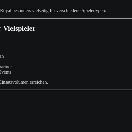
al besonders vielseitig für verschiedene Spielertypen.
Vielspieler
en
partner
 Events
Einsatzvolumen erreichen.