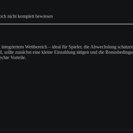
noch nicht komplett bewiesen
integriertem Wettbereich – ideal für Spieler, die Abwechslung schätzen
l, sollte zunächst eine kleine Einzahlung tätigen und die Bonusbeding
hte Vorteile.