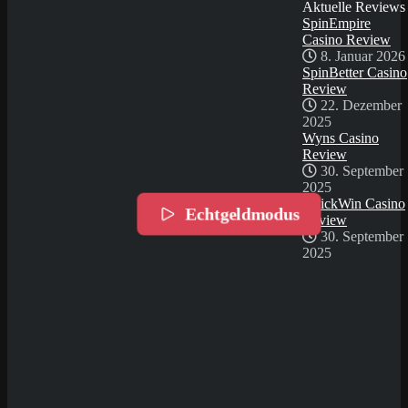
Aktuelle Reviews
SpinEmpire
Ghost
Holy Moo
Casino Review
Booster Go
Extreme
8. Januar 2026
Guaranteed
Power
SpinBetter Casino
play-n-go
play-n-go
Review
22. Dezember
2025
Wyns Casino
Review
30. September
2025
QuickWin Casino
Echtgeldmodus
Review
30. September
2025
Cursed
Spiele mit Echtgeld
Moon
Power
Collection
play-n-go