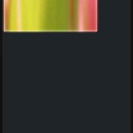
Sicher dir einen 100% Bonus bis 500€ und spiele 
Try Our Featured Games