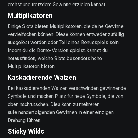
drehst und trotzdem Gewinne erzielen kannst.
Multiplikatoren
Einige Slots bieten Multiplikatoren, die deine Gewinne
vervielfachen können. Diese können entweder zufällig
ausgelöst werden oder Teil eines Bonusspiels sein.
Indem du die Demo-Version spielst, kannst du
herausfinden, welche Slots besonders hohe
Multiplikatoren bieten.
Kaskadierende Walzen
Bei kaskadierenden Walzen verschwinden gewinnende
Symbole und machen Platz für neue Symbole, die von
oben nachrutschen. Dies kann zu mehreren
aufeinanderfolgenden Gewinnen in einer einzigen
Drehung führen.
Sticky Wilds