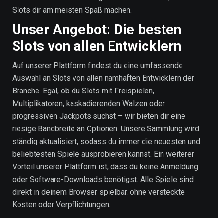
Slots dir am meisten Spaß machen.
Unser Angebot: Die besten
Slots von allen Entwicklern
Auf unserer Plattform findest du eine umfassende
Auswahl an Slots von allen namhaften Entwicklern der
Branche. Egal, ob du Slots mit Freispielen,
Multiplikatoren, kaskadierenden Walzen oder
progressiven Jackpots suchst – wir bieten dir eine
riesige Bandbreite an Optionen. Unsere Sammlung wird
ständig aktualisiert, sodass du immer die neuesten und
beliebtesten Spiele ausprobieren kannst. Ein weiterer
Vorteil unserer Plattform ist, dass du keine Anmeldung
oder Software-Downloads benötigst. Alle Spiele sind
direkt in deinem Browser spielbar, ohne versteckte
Kosten oder Verpflichtungen.