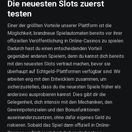
Die neuesten Slots zuerst
testen
Einer der größten Vorteile unserer Plattform ist die
Möglichkeit, brandneue Spielautomaten bereits vor ihrer
offiziellen Veröffentlichung in Online-Casinos zu spielen.
Dadurch hast du einen entscheidenden Vorteil
gegenüber anderen Spielern, denn du kannst dich bereits
mit den neuesten Slots vertraut machen, bevor sie
überhaupt auf Echtgeld-Plattformen verfügbar sind. Wir
arbeiten eng mit den Entwicklern zusammen, um
sicherzustellen, dass du die neuesten Spiele früher als
anderswo ausprobieren kannst. Dies gibt dir die
Gelegenheit, dich intensiv mit den Mechaniken, den
Gewinnpotenzialen und den Bonusfunktionen
auseinanderzusetzen, ohne dafür eigenes Geld zu
riskieren. Sobald das Spiel dann offiziell in Online-