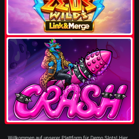
Willkommen auf unserer Plattform für Demo Slots! Hier