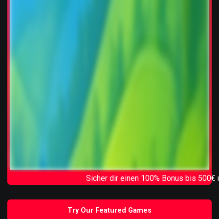
Sicher dir einen 100% Bonus bis 500€ und spiele Bla
Try Our Featured Games