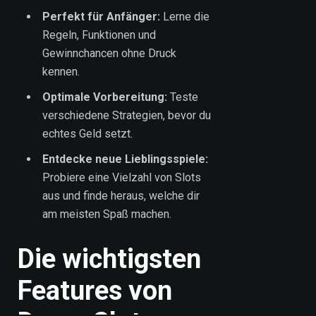
Perfekt für Anfänger:
Lerne die
Regeln, Funktionen und
Gewinnchancen ohne Druck
kennen.
Optimale Vorbereitung:
Teste
verschiedene Strategien, bevor du
echtes Geld setzt.
Entdecke neue Lieblingsspiele:
Probiere eine Vielzahl von Slots
aus und finde heraus, welche dir
am meisten Spaß machen.
Die wichtigsten
Features von