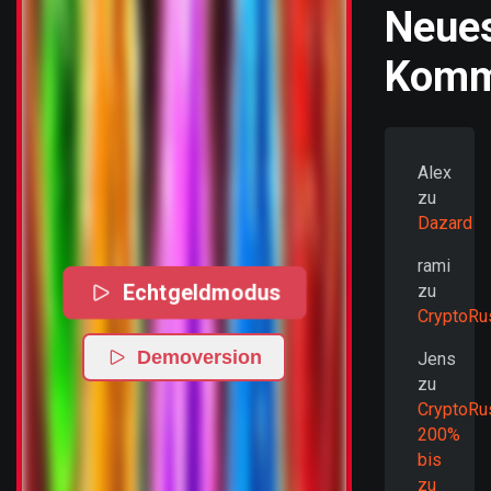
Neue
Komm
Alex
zu
Dazard
rami
Echtgeldmodus
zu
CryptoRu
Demoversion
Jens
zu
CryptoRu
200%
bis
zu