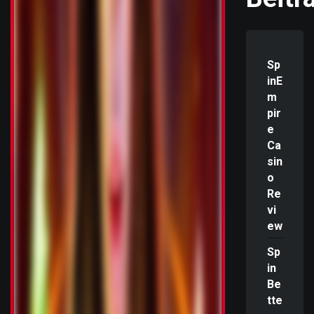
Sp
inE
m
pir
e
Ca
sin
o
Re
vi
ew
Sp
in
Be
tte