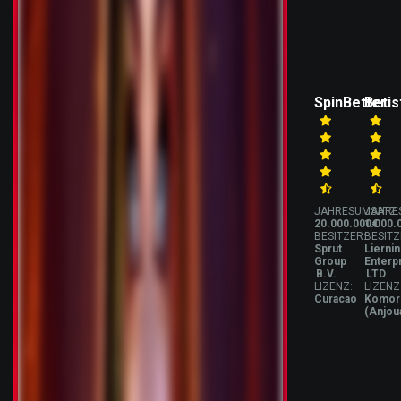
SpinBetter
Betis
JAHRESUMSATZ:
JAHRE
20.000.000€
1.000.
BESITZER:
BESITZ
Sprut
Liernin
Group
Enterp
B.V.
LTD
LIZENZ:
LIZENZ
Curacao
Komor
(Anjou