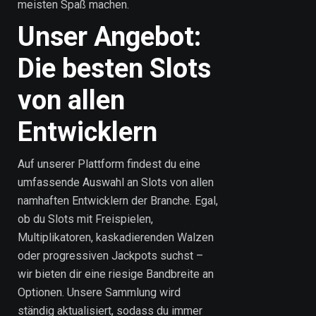
meisten Spaß machen.
Unser Angebot:
Die besten Slots
von allen
Entwicklern
Auf unserer Plattform findest du eine
umfassende Auswahl an Slots von allen
namhaften Entwicklern der Branche. Egal,
ob du Slots mit Freispielen,
Multiplikatoren, kaskadierenden Walzen
oder progressiven Jackpots suchst –
wir bieten dir eine riesige Bandbreite an
Optionen. Unsere Sammlung wird
ständig aktualisiert, sodass du immer