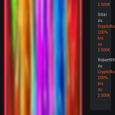
2.500€
Silizi
zu
CryptoRu
200%
bis
zu
2.500€
Robert99
zu
CryptoRu
200%
bis
zu
2.500€