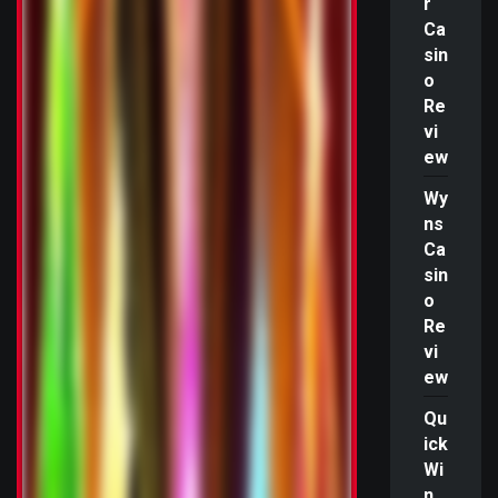
r
Ca
sin
o
Re
vi
ew
Wy
ns
Ca
sin
o
Re
vi
ew
Qu
ick
Wi
n