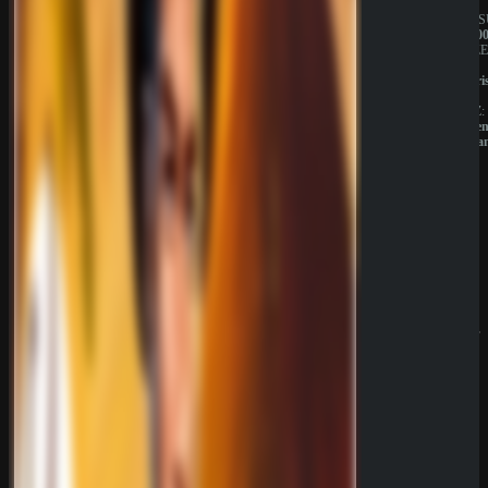
JAHRESUMSATZ:
JAHRES
1.000.000€
1.000.00
BESITZER:
BESITZE
Liernin
Liernin
Enterprises
Enterpri
LTD
LTD
LIZENZ:
LIZENZ:
Komoren
Komore
(Anjouan)
(Anjoua
Neueste
Beiträge
SpinEmpir
e Casino
Review
SpinBetter
Casino
Review
Wyns
Casino