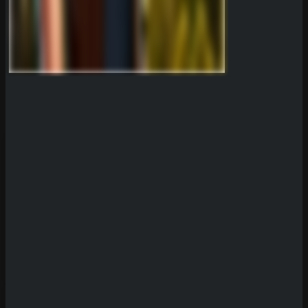
Sicher dir einen 100% Bonus bis 500€ und spiel
Try Our Featured Games