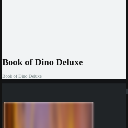
Jeton
CashtoCode
MiFinity
MuchBetter
Auszahlmethoden
Bank Überweisung
MasterCard
Visa
Skrill
Bitcoin
Book of Dino Deluxe
Book of Dino Deluxe
Suchen
Rate Game
(
0
Votes)
Neue Casinos