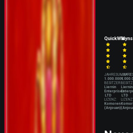
QuickWin
Wyns
JAHRESUMSATZ:
JAHRE
1.000.000€
1.000.
BESITZER:
BESITZ
Liernin
Liernin
Enterprises
Enterp
LTD
LTD
LIZENZ:
LIZENZ
Komoren
Komor
(Anjouan)
(Anjou