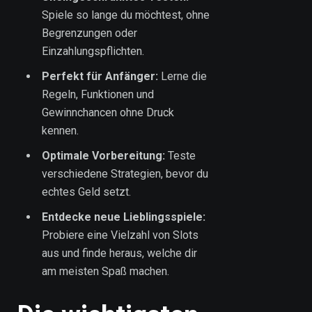
Spiele so lange du möchtest, ohne
Begrenzungen oder
Einzahlungspflichten.
Perfekt für Anfänger:
Lerne die
Regeln, Funktionen und
Gewinnchancen ohne Druck
kennen.
Optimale Vorbereitung:
Teste
verschiedene Strategien, bevor du
echtes Geld setzt.
Entdecke neue Lieblingsspiele:
Probiere eine Vielzahl von Slots
aus und finde heraus, welche dir
am meisten Spaß machen.