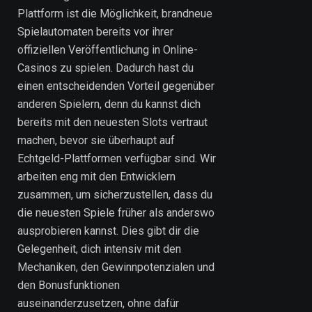
Plattform ist die Möglichkeit, brandneue
Spielautomaten bereits vor ihrer
offiziellen Veröffentlichung in Online-
Casinos zu spielen. Dadurch hast du
einen entscheidenden Vorteil gegenüber
anderen Spielern, denn du kannst dich
bereits mit den neuesten Slots vertraut
machen, bevor sie überhaupt auf
Echtgeld-Plattformen verfügbar sind. Wir
arbeiten eng mit den Entwicklern
zusammen, um sicherzustellen, dass du
die neuesten Spiele früher als anderswo
ausprobieren kannst. Dies gibt dir die
Gelegenheit, dich intensiv mit den
Mechaniken, den Gewinnpotenzialen und
den Bonusfunktionen
auseinanderzusetzen, ohne dafür