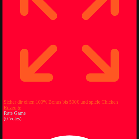
Sicher dir einen 100% Bonus bis 500€ und spiele Chicken
Revenge
Rate Game
(
0
Votes)