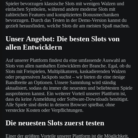
Spieler bevorzugen klassische Slots mit wenigen Walzen und
einfachen Symbolen, während andere moderne Slots mit
zahlreichen Features und komplizierten Bonusmechaniken
bevorzugen. Durch das Testen in der Demo-Version kannst du
gezielt herausfinden, welche Slots dir am meisten Spaß machen.
Unser Angebot: Die besten Slots von
allen Entwicklern
Auf unserer Plattform findest du eine umfassende Auswahl an
Slots von allen namhaften Entwicklern der Branche. Egal, ob du
Slots mit Freispielen, Multiplikatoren, kaskadierenden Walzen
oder progressiven Jackpots suchst – wir bieten dir eine riesige
Bandbreite an Optionen. Unsere Sammlung wird ständig
aktualisiert, sodass du immer die neuesten und beliebtesten Spiele
ausprobieren kannst. Ein weiterer Vorteil unserer Plattform ist,
dass du keine Anmeldung oder Software-Downloads benötigst.
Alle Spiele sind direkt in deinem Browser spielbar, ohne
versteckte Kosten oder Verpflichtungen.
Die neuesten Slots zuerst testen
Einer der größten Vorteile unserer Plattform ist die Möglichkeit,