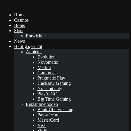
Home
Casinos
Bonis
Slots
Entwickler
News
Häufig gesucht
Anbieter
Evolution
Novomatic
Merkur
Gamomat
Pragmatic Play
Hacksaw Gaming
NoLimit City
Play’n GO
Big Time Gaming
Einzahlmethoden
Bank Überweisung
Paysafecard
MasterCard
Visa
Skrill