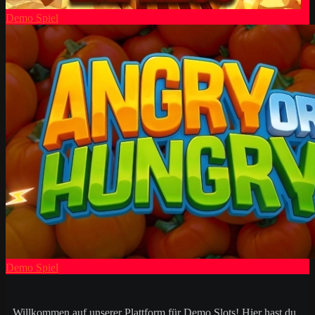
Demo Spiel
Demo Spiel
Willkommen auf unserer Plattform für Demo Slots! Hier hast du