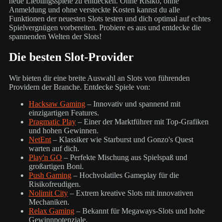
neue Lieblingsspiele zu entdecken. Ohne Risiko, ohne
Anmeldung und ohne versteckte Kosten kannst du alle
Funktionen der neuesten Slots testen und dich optimal auf echtes
Spielvergnügen vorbereiten. Probiere es aus und entdecke die
spannenden Welten der Slots!
Die besten Slot-Provider
Wir bieten dir eine breite Auswahl an Slots von führenden
Providern der Branche. Entdecke Spiele von:
Hacksaw Gaming
– Innovativ und spannend mit
einzigartigen Features.
Pragmatic Play
– Einer der Marktführer mit Top-Grafiken
und hohen Gewinnen.
NetEnt
– Klassiker wie Starburst und Gonzo's Quest
warten auf dich.
Play'n GO
– Perfekte Mischung aus Spielspaß und
großartigen Boni.
Push Gaming
– Hochvolatiles Gameplay für die
Risikofreudigen.
Nolimit City
– Extrem kreative Slots mit innovativen
Mechaniken.
Relax Gaming
– Bekannt für Megaways-Slots und hohe
Gewinnpotenziale.