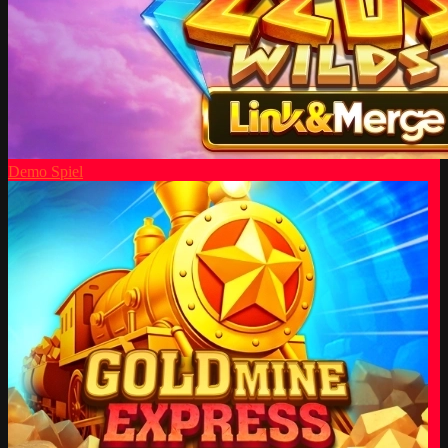
Demo Spiel