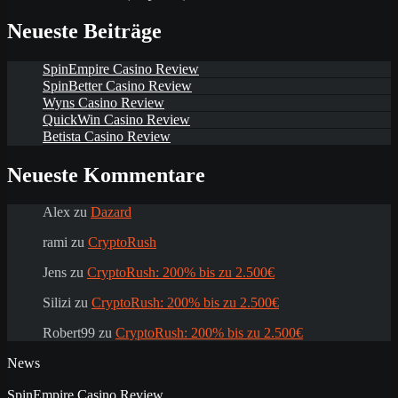
Neueste Beiträge
SpinEmpire Casino Review
SpinBetter Casino Review
Wyns Casino Review
QuickWin Casino Review
Betista Casino Review
Neueste Kommentare
Alex
zu
Dazard
rami
zu
CryptoRush
Jens
zu
CryptoRush: 200% bis zu 2.500€
Silizi
zu
CryptoRush: 200% bis zu 2.500€
Robert99
zu
CryptoRush: 200% bis zu 2.500€
News
SpinEmpire Casino Review