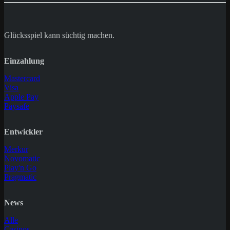
Glücksspiel kann süchtig machen.
Einzahlung
Mastercard
Visa
Apple Pay
Paysafe
Entwickler
Merkur
Novomatic
Play'n Go
Pragmatic
News
Alle
Casinos