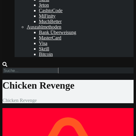
Jeton
CashtoCode
MiFinity
MuchBetter
Auszahlmethoden
Bank Überweisung
MasterCard
Visa
Skrill
Bitcoin
Chicken Revenge
Chicken Revenge