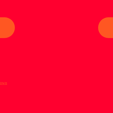
Crown