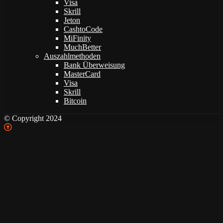
Visa
Skrill
Jeton
CashtoCode
MiFinity
MuchBetter
Auszahlmethoden
Bank Überweisung
MasterCard
Visa
Skrill
Bitcoin
© Copyright 2024