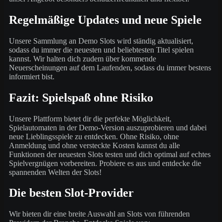
Regelmäßige Updates und neue Spiele
Unsere Sammlung an Demo Slots wird ständig aktualisiert,
sodass du immer die neuesten und beliebtesten Titel spielen
kannst. Wir halten dich zudem über kommende
Neuerscheinungen auf dem Laufenden, sodass du immer bestens
informiert bist.
Fazit: Spielspaß ohne Risiko
Unsere Plattform bietet dir die perfekte Möglichkeit,
Spielautomaten in der Demo-Version auszuprobieren und dabei
neue Lieblingsspiele zu entdecken. Ohne Risiko, ohne
Anmeldung und ohne versteckte Kosten kannst du alle
Funktionen der neuesten Slots testen und dich optimal auf echtes
Spielvergnügen vorbereiten. Probiere es aus und entdecke die
spannenden Welten der Slots!
Die besten Slot-Provider
Wir bieten dir eine breite Auswahl an Slots von führenden