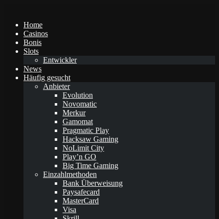
Home
Casinos
Bonis
Slots
Entwickler
News
Häufig gesucht
Anbieter
Evolution
Novomatic
Merkur
Gamomat
Pragmatic Play
Hacksaw Gaming
NoLimit City
Play’n GO
Big Time Gaming
Einzahlmethoden
Bank Überweisung
Paysafecard
MasterCard
Visa
Skrill