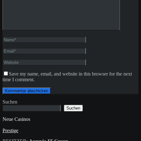
Save my name, email, and website in this browser for the next
time I comment.
Suchen
Suchen
Neue Casinos
Prestige