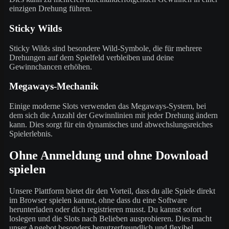
einzigen Drehung führen.
Sticky Wilds
Sticky Wilds sind besondere Wild-Symbole, die für mehrere
Drehungen auf dem Spielfeld verbleiben und deine
Gewinnchancen erhöhen.
Megaways-Mechanik
Einige moderne Slots verwenden das Megaways-System, bei
dem sich die Anzahl der Gewinnlinien mit jeder Drehung ändern
kann. Dies sorgt für ein dynamisches und abwechslungsreiches
Spielerlebnis.
Ohne Anmeldung und ohne Download
spielen
Unsere Plattform bietet dir den Vorteil, dass du alle Spiele direkt
im Browser spielen kannst, ohne dass du eine Software
herunterladen oder dich registrieren musst. Du kannst sofort
loslegen und die Slots nach Belieben ausprobieren. Dies macht
unser Angebot besonders benutzerfreundlich und flexibel.