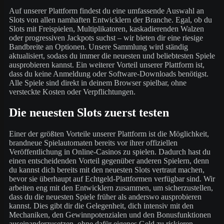
Auf unserer Plattform findest du eine umfassende Auswahl an
Slots von allen namhaften Entwicklern der Branche. Egal, ob du
Slots mit Freispielen, Multiplikatoren, kaskadierenden Walzen
oder progressiven Jackpots suchst – wir bieten dir eine riesige
Bandbreite an Optionen. Unsere Sammlung wird ständig
aktualisiert, sodass du immer die neuesten und beliebtesten Spiele
ausprobieren kannst. Ein weiterer Vorteil unserer Plattform ist,
dass du keine Anmeldung oder Software-Downloads benötigst.
Alle Spiele sind direkt in deinem Browser spielbar, ohne
versteckte Kosten oder Verpflichtungen.
Die neuesten Slots zuerst testen
Einer der größten Vorteile unserer Plattform ist die Möglichkeit,
brandneue Spielautomaten bereits vor ihrer offiziellen
Veröffentlichung in Online-Casinos zu spielen. Dadurch hast du
einen entscheidenden Vorteil gegenüber anderen Spielern, denn
du kannst dich bereits mit den neuesten Slots vertraut machen,
bevor sie überhaupt auf Echtgeld-Plattformen verfügbar sind. Wir
arbeiten eng mit den Entwicklern zusammen, um sicherzustellen,
dass du die neuesten Spiele früher als anderswo ausprobieren
kannst. Dies gibt dir die Gelegenheit, dich intensiv mit den
Mechaniken, den Gewinnpotenzialen und den Bonusfunktionen
auseinanderzusetzen, ohne dafür eigenes Geld zu riskieren.