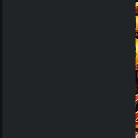
Jens
zu
CryptoRush
200% bis
zu 2.500€
Silizi
zu
CryptoRush
200% bis
zu 2.500€
Robert99
zu
CryptoRush
200% bis
zu 2.500€
News
SpinEmpire Casino
Review
8. Januar 2026
SpinBetter Casino
Review
22. Dezember
2025
Wyns Casino Revie