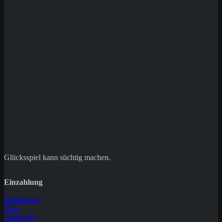
Save my name, email, and website in this
browser for the next time I comment.
Glücksspiel kann süchtig machen.
Einzahlung
Mastercard
Visa
Apple Pay