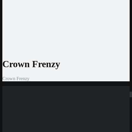
Jeton
CashtoCode
MiFinity
MuchBetter
Auszahlmethoden
Bank Überweisung
MasterCard
Visa
Skrill
Bitcoin
Crown Frenzy
Crown Frenzy
Suchen
Neue Casinos