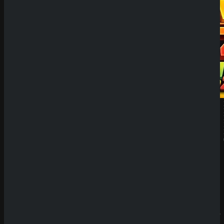
Neueste
Beiträge
SpinEmpir
e Casino