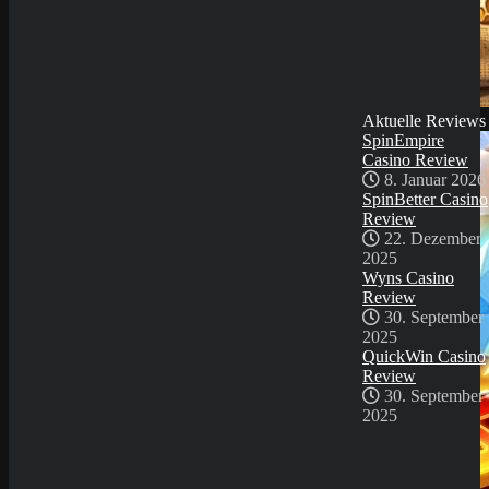
30. September
2025
QuickWin Casino
Review
30. September
2025
Aktuelle Reviews
Demo Spiel
SpinEmpire
Casino Review
8. Januar 2026
SpinBetter Casino
Review
22. Dezember
2025
Wyns Casino
Review
30. September
2025
QuickWin Casino
Review
30. September
2025