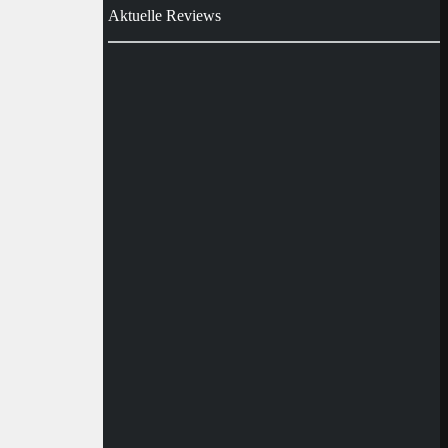
Aktuelle Reviews