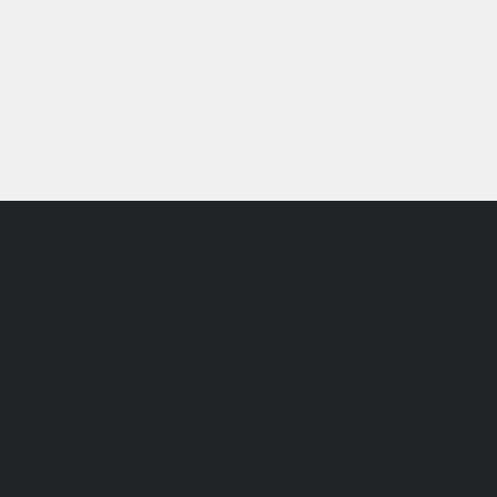
y Our Featured Games