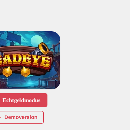
Echtgeldmodus
Demoversion