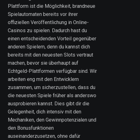
Plattform ist die Möglichkeit, brandneue
Spielautomaten bereits vor ihrer
offiziellen Veröffentlichung in Online-
Casinos zu spielen. Dadurch hast du
einen entscheidenden Vorteil gegenüber
anderen Spielern, denn du kannst dich
bereits mit den neuesten Slots vertraut
machen, bevor sie überhaupt auf
Echtgeld-Plattformen verfügbar sind. Wir
arbeiten eng mit den Entwicklern
zusammen, um sicherzustellen, dass du
die neuesten Spiele früher als anderswo
ausprobieren kannst. Dies gibt dir die
Gelegenheit, dich intensiv mit den
Mechaniken, den Gewinnpotenzialen und
den Bonusfunktionen
auseinanderzusetzen, ohne dafür