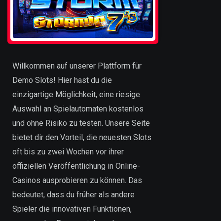
Willkommen auf unserer Plattform für
Demo Slots! Hier hast du die
einzigartige Möglichkeit, eine riesige
Auswahl an Spielautomaten kostenlos
und ohne Risiko zu testen. Unsere Seite
bietet dir den Vorteil, die neuesten Slots
oft bis zu zwei Wochen vor ihrer
offiziellen Veröffentlichung in Online-
Casinos ausprobieren zu können. Das
bedeutet, dass du früher als andere
Spieler die innovativen Funktionen,