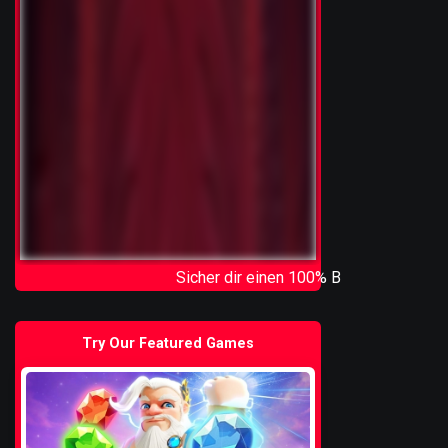
Sicher dir einen 100% Bonus bis 500€ und spiele D
Try Our Featured Games