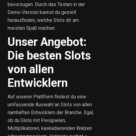
bevorzugen. Durch das Testen in der
Demo-Version kannst du gezielt
herausfinden, welche Slots dir am
meisten Spaß machen.
Unser Angebot:
Die besten Slots
von allen
Entwicklern
Auf unserer Plattform findest du eine
umfassende Auswahl an Slots von allen
namhaften Entwicklern der Branche. Egal,
ob du Slots mit Freispielen,
Multiplikatoren, kaskadierenden Walzen