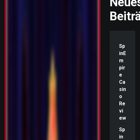
Neue
Beitr
Sp
inE
m
pir
e
Ca
sin
o
Re
vi
ew
Sp
in