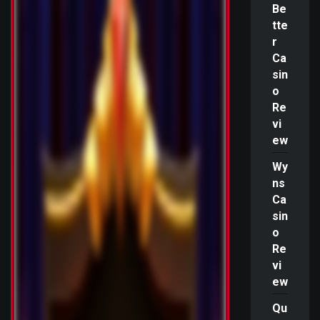
Be
tte
r
Ca
sin
o
Re
vi
ew
Wy
ns
Ca
sin
o
Re
vi
ew
Qu