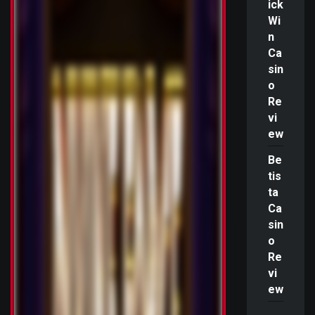
ick
Wi
n
Ca
sin
o
Re
vi
ew
Be
tis
ta
Ca
sin
o
Re
vi
ew