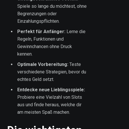
Spiele so lange du möchtest, ohne
Begrenzungen oder
Einzahlungspflichten.
Perfekt für Anfänger:
Lerne die
Regeln, Funktionen und
Gewinnchancen ohne Druck
kennen.
Optimale Vorbereitung:
Teste
verschiedene Strategien, bevor du
echtes Geld setzt.
Entdecke neue Lieblingsspiele:
Probiere eine Vielzahl von Slots
aus und finde heraus, welche dir
am meisten Spaß machen.