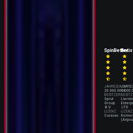
SpinBetter
Betis
JAHRESUMSATZ:
JAHRE
20.000.000€
1.000.
BESITZER:
BESITZ
Sprut
Liernin
Group
Enterp
B.V.
LTD
LIZENZ:
LIZENZ
Curacao
Komor
(Anjou