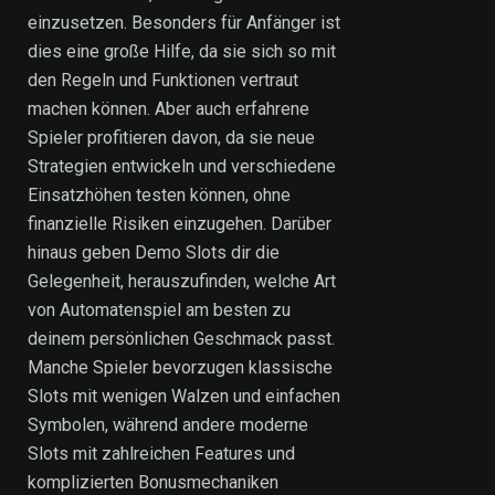
einzusetzen. Besonders für Anfänger ist
dies eine große Hilfe, da sie sich so mit
den Regeln und Funktionen vertraut
machen können. Aber auch erfahrene
Spieler profitieren davon, da sie neue
Strategien entwickeln und verschiedene
Einsatzhöhen testen können, ohne
finanzielle Risiken einzugehen. Darüber
hinaus geben Demo Slots dir die
Gelegenheit, herauszufinden, welche Art
von Automatenspiel am besten zu
deinem persönlichen Geschmack passt.
Manche Spieler bevorzugen klassische
Slots mit wenigen Walzen und einfachen
Symbolen, während andere moderne
Slots mit zahlreichen Features und
komplizierten Bonusmechaniken