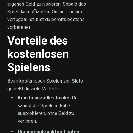
eigenes Geld zu riskieren. Sobald das
Spiel dann offiziell in Online-Casinos
verfügbar ist, bist du bereits bestens
vorbereitet.
Vorteile des
kostenlosen
Spielens
Beim kostenlosen Spielen von Slots
genießt du viele Vorteile:
Kein finanzielles Risiko:
Du
kannst die Spiele in Ruhe
ausprobieren, ohne Geld zu
verlieren.
Uneingeschränktes Testen: