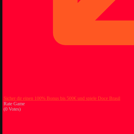
Sicher dir einen 100% Bonus bis 500€ und spiele Doce Brasil
Rate Game
(
0
Votes)