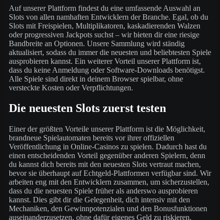
Auf unserer Plattform findest du eine umfassende Auswahl an
Slots von allen namhaften Entwicklern der Branche. Egal, ob du
Slots mit Freispielen, Multiplikatoren, kaskadierenden Walzen
oder progressiven Jackpots suchst – wir bieten dir eine riesige
Bandbreite an Optionen. Unsere Sammlung wird ständig
aktualisiert, sodass du immer die neuesten und beliebtesten Spiele
ausprobieren kannst. Ein weiterer Vorteil unserer Plattform ist,
dass du keine Anmeldung oder Software-Downloads benötigst.
Alle Spiele sind direkt in deinem Browser spielbar, ohne
versteckte Kosten oder Verpflichtungen.
Die neuesten Slots zuerst testen
Einer der größten Vorteile unserer Plattform ist die Möglichkeit,
brandneue Spielautomaten bereits vor ihrer offiziellen
Veröffentlichung in Online-Casinos zu spielen. Dadurch hast du
einen entscheidenden Vorteil gegenüber anderen Spielern, denn
du kannst dich bereits mit den neuesten Slots vertraut machen,
bevor sie überhaupt auf Echtgeld-Plattformen verfügbar sind. Wir
arbeiten eng mit den Entwicklern zusammen, um sicherzustellen,
dass du die neuesten Spiele früher als anderswo ausprobieren
kannst. Dies gibt dir die Gelegenheit, dich intensiv mit den
Mechaniken, den Gewinnpotenzialen und den Bonusfunktionen
auseinanderzusetzen, ohne dafür eigenes Geld zu riskieren.