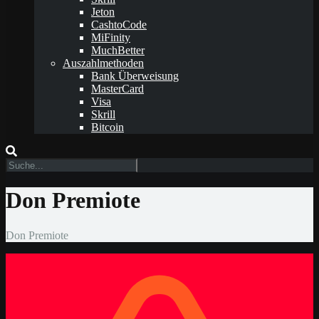
Jeton
CashtoCode
MiFinity
MuchBetter
Auszahlmethoden
Bank Überweisung
MasterCard
Visa
Skrill
Bitcoin
Don Premiote
Don Premiote