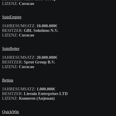
LIZENZ:
Curacao
SpinEmpire
JAHRESUMSATZ:
10.000.000€
BESITZER:
GBL Solutions N.V.
LIZENZ:
Curacao
SpinBetter
JAHRESUMSATZ:
20.000.000€
BESITZER:
Sprut Group B.V.
LIZENZ:
Curacao
Betista
JAHRESUMSATZ:
1.000.000€
BESITZER:
Liernin Enterprises LTD
LIZENZ:
Komoren (Anjouan)
QuickWin