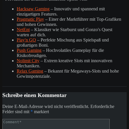
Hacksaw Gaming
– Innovativ und spannend mit
einzigartigen Features.
Pragmatic Play
– Einer der Marktführer mit Top-Grafiken
und hohen Gewinnen.
NetEnt
– Klassiker wie Starburst und Gonzo's Quest
warten auf dich.
Play'n GO
– Perfekte Mischung aus Spielspaß und
großartigen Boni.
Push Gaming
– Hochvolatiles Gameplay für die
Risikofreudigen.
Nolimit City
– Extrem kreative Slots mit innovativen
Mechaniken.
Relax Gaming
– Bekannt für Megaways-Slots und hohe
Gewinnpotenziale.
Schreibe einen Kommentar
Deine E-Mail-Adresse wird nicht veröffentlicht.
Erforderliche
Felder sind mit
*
markiert