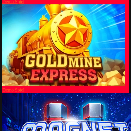
Demo Spiel
Demo Spiel