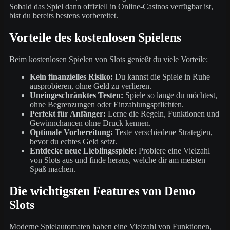
Sobald das Spiel dann offiziell in Online-Casinos verfügbar ist,
bist du bereits bestens vorbereitet.
Vorteile des kostenlosen Spielens
Beim kostenlosen Spielen von Slots genießt du viele Vorteile:
Kein finanzielles Risiko:
Du kannst die Spiele in Ruhe
ausprobieren, ohne Geld zu verlieren.
Uneingeschränktes Testen:
Spiele so lange du möchtest,
ohne Begrenzungen oder Einzahlungspflichten.
Perfekt für Anfänger:
Lerne die Regeln, Funktionen und
Gewinnchancen ohne Druck kennen.
Optimale Vorbereitung:
Teste verschiedene Strategien,
bevor du echtes Geld setzt.
Entdecke neue Lieblingsspiele:
Probiere eine Vielzahl
von Slots aus und finde heraus, welche dir am meisten
Spaß machen.
Die wichtigsten Features von Demo
Slots
Moderne Spielautomaten haben eine Vielzahl von Funktionen,