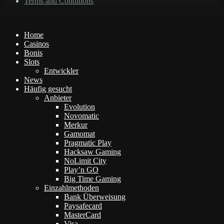
Terms and Conditions
Home
Casinos
Bonis
Slots
Entwickler
News
Häufig gesucht
Anbieter
Evolution
Novomatic
Merkur
Gamomat
Pragmatic Play
Hacksaw Gaming
NoLimit City
Play’n GO
Big Time Gaming
Einzahlmethoden
Bank Überweisung
Paysafecard
MasterCard
Visa