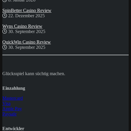
SpinBetter Casino Review
22. Dezember 2025
Wyns Casino Review
30. September 2025
QuickWin Casino Review
30. September 2025
Glücksspiel kann süchtig machen.
Einzahlung
Mastercard
Visa
Apple Pay
Paysafe
Entwickler