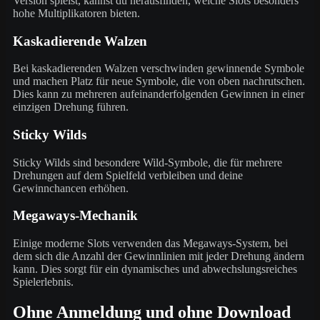
Version spielst, kannst du herausfinden, welche Slots besonders
hohe Multiplikatoren bieten.
Kaskadierende Walzen
Bei kaskadierenden Walzen verschwinden gewinnende Symbole
und machen Platz für neue Symbole, die von oben nachrutschen.
Dies kann zu mehreren aufeinanderfolgenden Gewinnen in einer
einzigen Drehung führen.
Sticky Wilds
Sticky Wilds sind besondere Wild-Symbole, die für mehrere
Drehungen auf dem Spielfeld verbleiben und deine
Gewinnchancen erhöhen.
Megaways-Mechanik
Einige moderne Slots verwenden das Megaways-System, bei
dem sich die Anzahl der Gewinnlinien mit jeder Drehung ändern
kann. Dies sorgt für ein dynamisches und abwechslungsreiches
Spielerlebnis.
Ohne Anmeldung und ohne Download