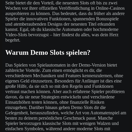
Seite bietet dir den Vorteil, die neuesten Slots oft bis zu zwei
Wochen vor ihrer offiziellen Veröffentlichung in Online-Casinos
ausprobieren zu können. Das bedeutet, dass du früher als andere
Spieler die innovativen Funktionen, spannenden Bonusspiele
und atemberaubenden Designs der neuesten Titel erkunden
kannst. Egal, ob du klassische Automaten oder hochmoderne
Video-Slots bevorzugst – hier findest du alles, was dein Herz
begehrt.
Warum Demo Slots spielen?
Das Spielen von Spielautomaten in der Demo-Version bietet
zahlreiche Vorteile. Zum einen ermöglicht es dir, die
verschiedenen Mechaniken und Features kennenzulernen, ohne
eigenes Geld einzusetzen. Besonders für Anfänger ist dies eine
große Hilfe, da sie sich so mit den Regeln und Funktionen
vertraut machen können. Aber auch erfahrene Spieler profitieren
davon, da sie neue Strategien entwickeln und verschiedene
Einsatzhöhen testen können, ohne finanzielle Risiken
einzugehen. Darüber hinaus geben Demo Slots dir die
Gelegenheit, herauszufinden, welche Art von Automatenspiel am
besten zu deinem persönlichen Geschmack passt. Manche
Spieler bevorzugen klassische Slots mit wenigen Walzen und
einfachen Symbolen, während andere moderne Slots mit