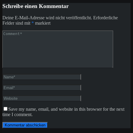
Schreibe einen Kommentar
Deine E-Mail-Adresse wird nicht veröffentlicht.
Erforderliche
Felder sind mit
*
markiert
Save my name, email, and website in this browser for the next
time I comment.