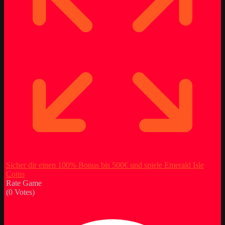
Sicher dir einen 100% Bonus bis 500€ und spiele Emerald Isle
Coins
Rate Game
(
0
Votes)