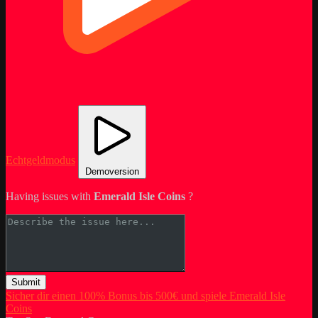
Echtgeldmodus
Demoversion
Having issues with
Emerald Isle Coins
?
Submit
Sicher dir einen 100% Bonus bis 500€ und spiele Emerald Isle
Coins