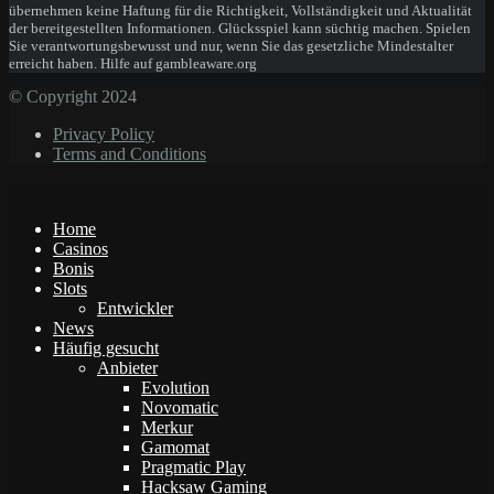
übernehmen keine Haftung für die Richtigkeit, Vollständigkeit und Aktualität
der bereitgestellten Informationen. Glücksspiel kann süchtig machen. Spielen
Sie verantwortungsbewusst und nur, wenn Sie das gesetzliche Mindestalter
erreicht haben. Hilfe auf gambleaware.org
© Copyright 2024
Privacy Policy
Terms and Conditions
Home
Casinos
Bonis
Slots
Entwickler
News
Häufig gesucht
Anbieter
Evolution
Novomatic
Merkur
Gamomat
Pragmatic Play
Hacksaw Gaming