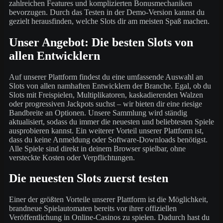
zahlreichen Features und komplizierten Bonusmechaniken
bevorzugen. Durch das Testen in der Demo-Version kannst du
gezielt herausfinden, welche Slots dir am meisten Spaß machen.
Unser Angebot: Die besten Slots von
allen Entwicklern
Auf unserer Plattform findest du eine umfassende Auswahl an
Slots von allen namhaften Entwicklern der Branche. Egal, ob du
Slots mit Freispielen, Multiplikatoren, kaskadierenden Walzen
oder progressiven Jackpots suchst – wir bieten dir eine riesige
Bandbreite an Optionen. Unsere Sammlung wird ständig
aktualisiert, sodass du immer die neuesten und beliebtesten Spiele
ausprobieren kannst. Ein weiterer Vorteil unserer Plattform ist,
dass du keine Anmeldung oder Software-Downloads benötigst.
Alle Spiele sind direkt in deinem Browser spielbar, ohne
versteckte Kosten oder Verpflichtungen.
Die neuesten Slots zuerst testen
Einer der größten Vorteile unserer Plattform ist die Möglichkeit,
brandneue Spielautomaten bereits vor ihrer offiziellen
Veröffentlichung in Online-Casinos zu spielen. Dadurch hast du