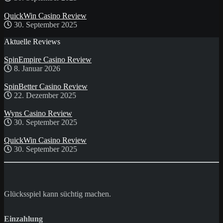
QuickWin Casino Review
30. September 2025
Aktuelle Reviews
SpinEmpire Casino Review
8. Januar 2026
SpinBetter Casino Review
22. Dezember 2025
Wyns Casino Review
30. September 2025
QuickWin Casino Review
30. September 2025
Glücksspiel kann süchtig machen.
Einzahlung