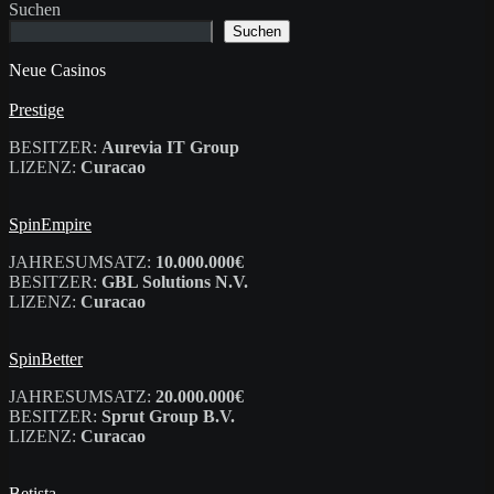
Suchen
Suchen
Neue Casinos
Prestige
BESITZER:
Aurevia IT Group
LIZENZ:
Curacao
SpinEmpire
JAHRESUMSATZ:
10.000.000€
BESITZER:
GBL Solutions N.V.
LIZENZ:
Curacao
SpinBetter
JAHRESUMSATZ:
20.000.000€
BESITZER:
Sprut Group B.V.
LIZENZ:
Curacao
Betista