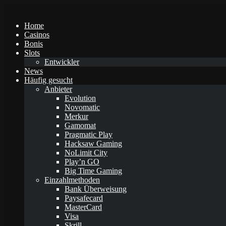
Home
Casinos
Bonis
Slots
Entwickler
News
Häufig gesucht
Anbieter
Evolution
Novomatic
Merkur
Gamomat
Pragmatic Play
Hacksaw Gaming
NoLimit City
Play’n GO
Big Time Gaming
Einzahlmethoden
Bank Überweisung
Paysafecard
MasterCard
Visa
Skrill