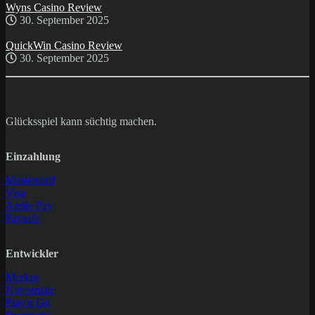
Wyns Casino Review
30. September 2025
QuickWin Casino Review
30. September 2025
Glücksspiel kann süchtig machen.
Einzahlung
Mastercard
Visa
Apple Pay
Paysafe
Entwickler
Merkur
Novomatic
Play'n Go