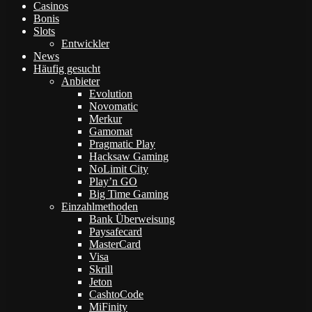
Casinos
Bonis
Slots
Entwickler
News
Häufig gesucht
Anbieter
Evolution
Novomatic
Merkur
Gamomat
Pragmatic Play
Hacksaw Gaming
NoLimit City
Play’n GO
Big Time Gaming
Einzahlmethoden
Bank Überweisung
Paysafecard
MasterCard
Visa
Skrill
Jeton
CashtoCode
MiFinity