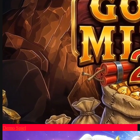
Demo Spiel