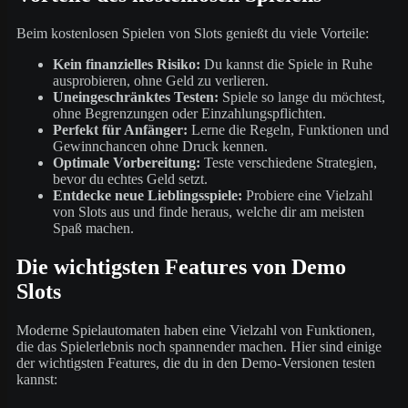
Beim kostenlosen Spielen von Slots genießt du viele Vorteile:
Kein finanzielles Risiko:
Du kannst die Spiele in Ruhe
ausprobieren, ohne Geld zu verlieren.
Uneingeschränktes Testen:
Spiele so lange du möchtest,
ohne Begrenzungen oder Einzahlungspflichten.
Perfekt für Anfänger:
Lerne die Regeln, Funktionen und
Gewinnchancen ohne Druck kennen.
Optimale Vorbereitung:
Teste verschiedene Strategien,
bevor du echtes Geld setzt.
Entdecke neue Lieblingsspiele:
Probiere eine Vielzahl
von Slots aus und finde heraus, welche dir am meisten
Spaß machen.
Die wichtigsten Features von Demo
Slots
Moderne Spielautomaten haben eine Vielzahl von Funktionen,
die das Spielerlebnis noch spannender machen. Hier sind einige
der wichtigsten Features, die du in den Demo-Versionen testen
kannst: