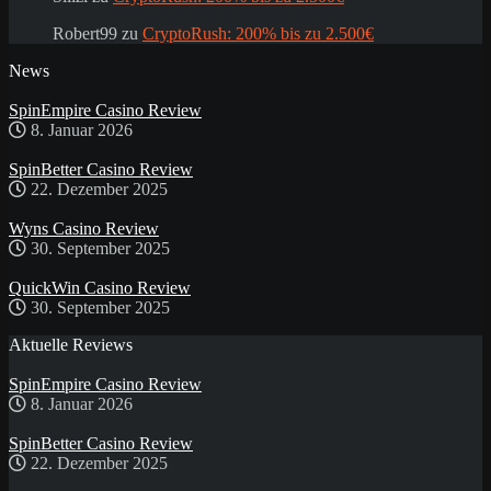
Robert99
zu
CryptoRush: 200% bis zu 2.500€
News
SpinEmpire Casino Review
8. Januar 2026
SpinBetter Casino Review
22. Dezember 2025
Wyns Casino Review
30. September 2025
QuickWin Casino Review
30. September 2025
Aktuelle Reviews
SpinEmpire Casino Review
8. Januar 2026
SpinBetter Casino Review
22. Dezember 2025