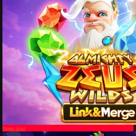
Demo Spiel