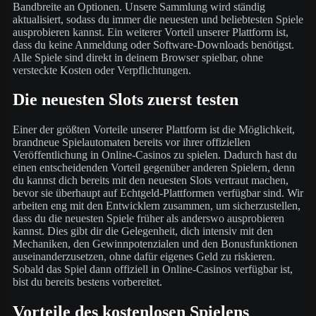
Bandbreite an Optionen. Unsere Sammlung wird ständig
aktualisiert, sodass du immer die neuesten und beliebtesten Spiele
ausprobieren kannst. Ein weiterer Vorteil unserer Plattform ist,
dass du keine Anmeldung oder Software-Downloads benötigst.
Alle Spiele sind direkt in deinem Browser spielbar, ohne
versteckte Kosten oder Verpflichtungen.
Die neuesten Slots zuerst testen
Einer der größten Vorteile unserer Plattform ist die Möglichkeit,
brandneue Spielautomaten bereits vor ihrer offiziellen
Veröffentlichung in Online-Casinos zu spielen. Dadurch hast du
einen entscheidenden Vorteil gegenüber anderen Spielern, denn
du kannst dich bereits mit den neuesten Slots vertraut machen,
bevor sie überhaupt auf Echtgeld-Plattformen verfügbar sind. Wir
arbeiten eng mit den Entwicklern zusammen, um sicherzustellen,
dass du die neuesten Spiele früher als anderswo ausprobieren
kannst. Dies gibt dir die Gelegenheit, dich intensiv mit den
Mechaniken, den Gewinnpotenzialen und den Bonusfunktionen
auseinanderzusetzen, ohne dafür eigenes Geld zu riskieren.
Sobald das Spiel dann offiziell in Online-Casinos verfügbar ist,
bist du bereits bestens vorbereitet.
Vorteile des kostenlosen Spielens