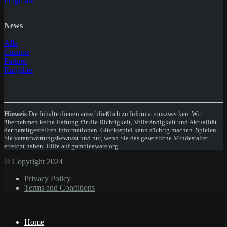
Pragmatic
News
Alle
Casinos
Partner
Ratgeber
Hinweis
Die Inhalte dienen ausschließlich zu Informationszwecken. Wir
übernehmen keine Haftung für die Richtigkeit, Vollständigkeit und Aktualität
der bereitgestellten Informationen. Glücksspiel kann süchtig machen. Spielen
Sie verantwortungsbewusst und nur, wenn Sie das gesetzliche Mindestalter
erreicht haben. Hilfe auf gambleaware.org
© Copyright 2024
Privacy Policy
Terms and Conditions
Home