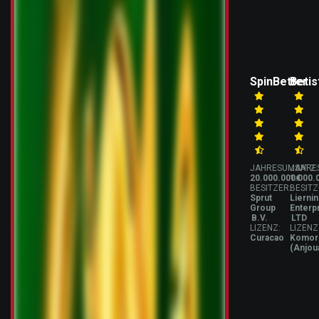
SpinBetter
Betis
JAHRESUMSATZ:
JAHRE
20.000.000€
1.000.
BESITZER:
BESITZ
Sprut
Liernin
Group
Enterp
B.V.
LTD
LIZENZ:
LIZENZ
Curacao
Komor
(Anjou