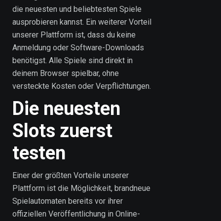
die neuesten und beliebtesten Spiele
ausprobieren kannst. Ein weiterer Vorteil
unserer Plattform ist, dass du keine
Anmeldung oder Software-Downloads
benötigst. Alle Spiele sind direkt in
deinem Browser spielbar, ohne
versteckte Kosten oder Verpflichtungen.
Die neuesten
Slots zuerst
testen
Einer der größten Vorteile unserer
Plattform ist die Möglichkeit, brandneue
Spielautomaten bereits vor ihrer
offiziellen Veröffentlichung in Online-