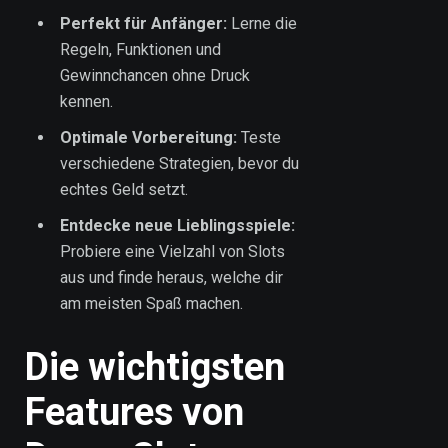
Perfekt für Anfänger:
Lerne die
Regeln, Funktionen und
Gewinnchancen ohne Druck
kennen.
Optimale Vorbereitung:
Teste
verschiedene Strategien, bevor du
echtes Geld setzt.
Entdecke neue Lieblingsspiele:
Probiere eine Vielzahl von Slots
aus und finde heraus, welche dir
am meisten Spaß machen.
Die wichtigsten
Features von