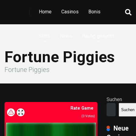
Home
Casinos
Bonis
Slots
News
Häufig gesucht
Fortune Piggies
Fortune Piggies
Suchen
Rate Game
Suchen
(
0
Votes)
Neue