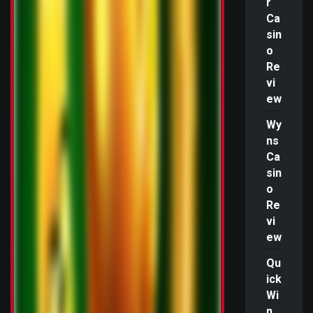
r
Ca
sin
o
Re
vi
ew
Wy
ns
Ca
sin
o
Re
vi
ew
Qu
ick
Wi
n