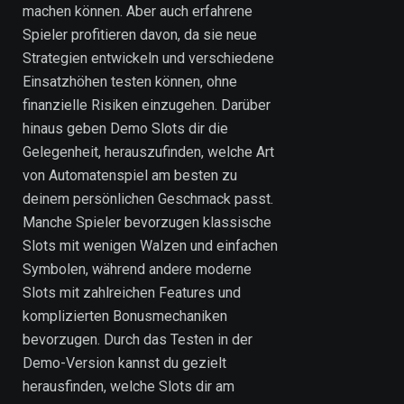
machen können. Aber auch erfahrene
Spieler profitieren davon, da sie neue
Strategien entwickeln und verschiedene
Einsatzhöhen testen können, ohne
finanzielle Risiken einzugehen. Darüber
hinaus geben Demo Slots dir die
Gelegenheit, herauszufinden, welche Art
von Automatenspiel am besten zu
deinem persönlichen Geschmack passt.
Manche Spieler bevorzugen klassische
Slots mit wenigen Walzen und einfachen
Symbolen, während andere moderne
Slots mit zahlreichen Features und
komplizierten Bonusmechaniken
bevorzugen. Durch das Testen in der
Demo-Version kannst du gezielt
herausfinden, welche Slots dir am