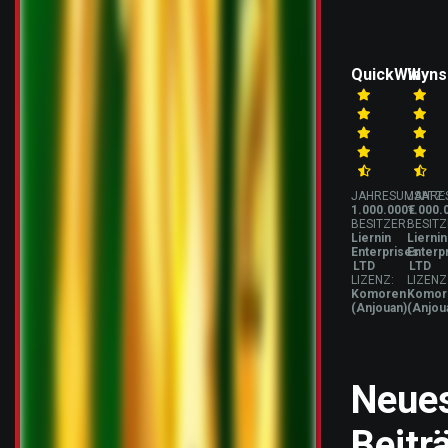
QuickWin
Wyns
JAHRESUMSATZ:
JAHRE
1.000.000€
1.000.
BESITZER:
BESITZ
Liernin
Liernin
Enterprises
Enterp
LTD
LTD
LIZENZ:
LIZENZ
Komoren
Komor
(Anjouan)
(Anjou
Neue
Beitr