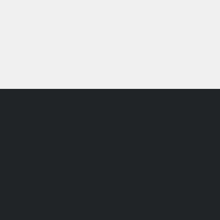
y Our Featured Games