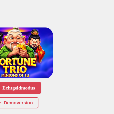
Echtgeldmodus
Demoversion