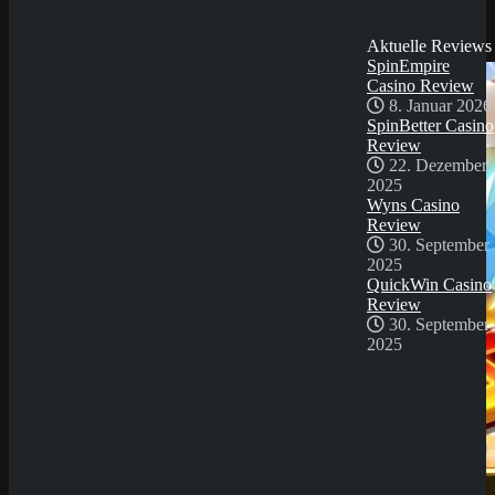
30. September
Sicher dir einen 100% Bonus bis 500€ und spiele
2025
Frenzy Clusters
Aktuelle Reviews
Try Our Featured Games
SpinEmpire
Casino Review
8. Januar 2026
SpinBetter Casino
Review
22. Dezember
2025
Wyns Casino
Review
30. September
2025
QuickWin Casino
Review
30. September
2025