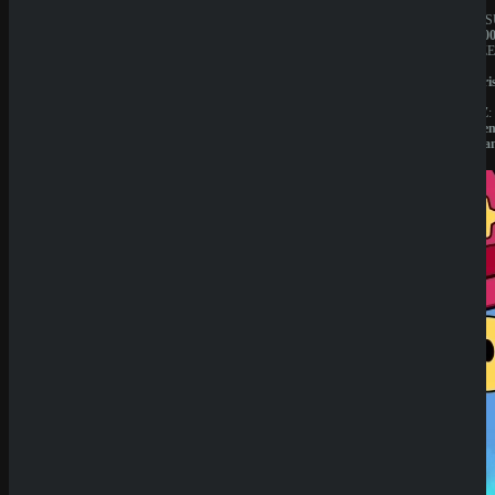
JAHRESUMSATZ:
JAHRES
1.000.000€
1.000.00
BESITZER:
BESITZE
Liernin
Liernin
Enterprises
Enterpri
LTD
LTD
LIZENZ:
LIZENZ:
Komoren
Komore
(Anjouan)
(Anjoua
Neueste
Beiträge
SpinEmpir
e Casino
Review
SpinBetter
Casino
Review
Wyns
Casino