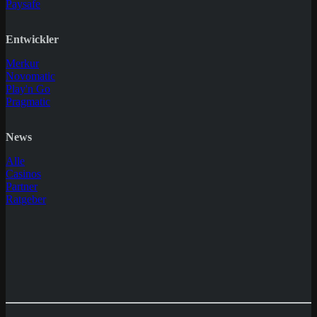
Paysafe
Entwickler
Merkur
Novomatic
Play'n Go
Pragmatic
News
Alle
Casinos
Partner
Ratgeber