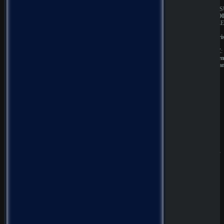
JAHRESUMSATZ:
JAHRES
1.000.000€
1.000.00
BESITZER:
BESITZE
Liernin
Liernin
Enterprises
Enterpri
LTD
LTD
LIZENZ:
LIZENZ:
Komoren
Komore
(Anjouan)
(Anjoua
Neueste
Beiträge
SpinEmpir
e Casino
Review
SpinBetter
Casino
Review
Wyns
Casino