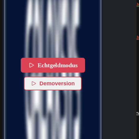
CryptoRush
200% bis
zu 2.500€
Robert99
zu
CryptoRush
200% bis
zu 2.500€
Echtgeldmodus
News
SpinEmpire Casino
Review
Demoversion
8. Januar 2026
SpinBetter Casino
Review
22. Dezember
2025
Wyns Casino Revie
30. September
2025
QuickWin Casino
Review