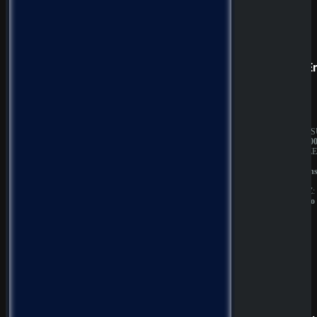
Prestige
SpinE
BESITZER:
JAHRES
Aurevia
10.000.0
IT
BESITZE
Group
GBL
LIZENZ:
Solution
Curacao
N.V.
LIZENZ:
Curacao