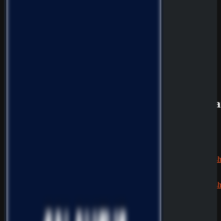
Review
QuickWin
Casino
Review
Betista
Casino
Review
Neueste
Kommenta
Alex
zu
Dazard
rami
zu
CryptoRus
Jens
zu
CryptoRush
200% bis
zu 2.500€
Silizi
zu