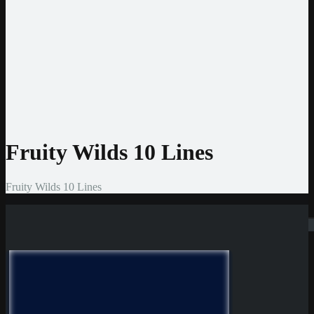
Jeton
CashtoCode
MiFinity
MuchBetter
Auszahlmethoden
Bank Überweisung
MasterCard
Visa
Skrill
Bitcoin
Fruity Wilds 10 Lines
Fruity Wilds 10 Lines
Suchen
Rate Game
(
0
Votes)
Neue Casinos