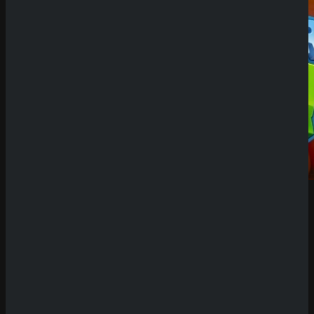
Demo Spiel
Willkommen auf unserer Plattform für Demo
Slots! Hier hast du die einzigartige Möglichkeit,
eine riesige Auswahl an Spielautomaten
kostenlos und ohne Risiko zu testen. Unsere
Seite bietet dir den Vorteil, die neuesten Slots
oft bis zu zwei Wochen vor ihrer offiziellen
Veröffentlichung in Online-Casinos