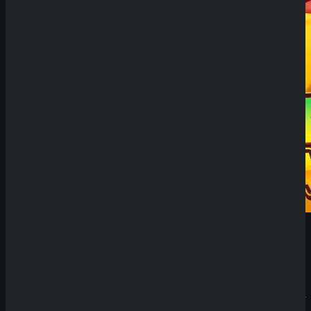
Neueste
Beiträge
SpinEmpir
e Casino