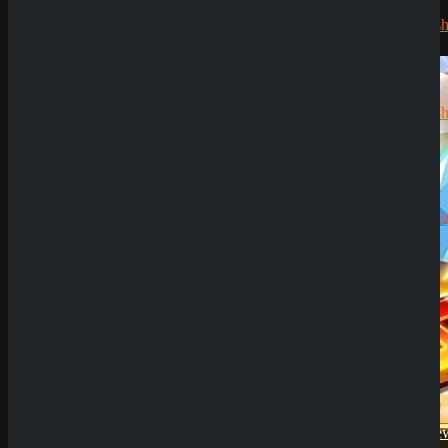
Jens
zu
Sicher dir einen 100% Bonus bis 500€ und spiele
CryptoRush
Going Bananzas!
200% bis
Try Our Featured Games
zu 2.500€
Silizi
zu
CryptoRush
200% bis
zu 2.500€
Robert99
zu
CryptoRush
200% bis
zu 2.500€
News
SpinEmpire Casino
Review
8. Januar 2026
SpinBetter Casino
Review
22. Dezember
2025
Wyns Casino Revie