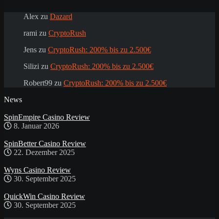
Alex
zu
Dazard
rami
zu
CryptoRush
Jens
zu
CryptoRush: 200% bis zu 2.500€
Silizi
zu
CryptoRush: 200% bis zu 2.500€
Robert99
zu
CryptoRush: 200% bis zu 2.500€
News
SpinEmpire Casino Review
8. Januar 2026
SpinBetter Casino Review
22. Dezember 2025
Wyns Casino Review
30. September 2025
QuickWin Casino Review
30. September 2025