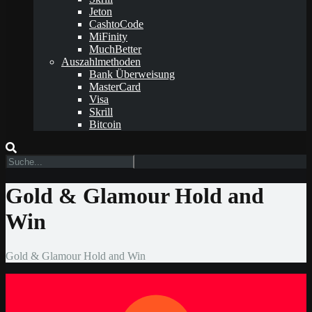
Jeton
CashtoCode
MiFinity
MuchBetter
Auszahlmethoden
Bank Überweisung
MasterCard
Visa
Skrill
Bitcoin
Gold & Glamour Hold and
Win
Gold & Glamour Hold and Win