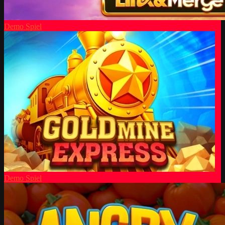
Demo Spiel
Demo Spiel