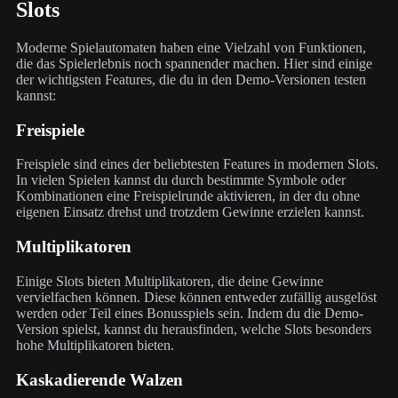
Slots
Moderne Spielautomaten haben eine Vielzahl von Funktionen,
die das Spielerlebnis noch spannender machen. Hier sind einige
der wichtigsten Features, die du in den Demo-Versionen testen
kannst:
Freispiele
Freispiele sind eines der beliebtesten Features in modernen Slots.
In vielen Spielen kannst du durch bestimmte Symbole oder
Kombinationen eine Freispielrunde aktivieren, in der du ohne
eigenen Einsatz drehst und trotzdem Gewinne erzielen kannst.
Multiplikatoren
Einige Slots bieten Multiplikatoren, die deine Gewinne
vervielfachen können. Diese können entweder zufällig ausgelöst
werden oder Teil eines Bonusspiels sein. Indem du die Demo-
Version spielst, kannst du herausfinden, welche Slots besonders
hohe Multiplikatoren bieten.
Kaskadierende Walzen