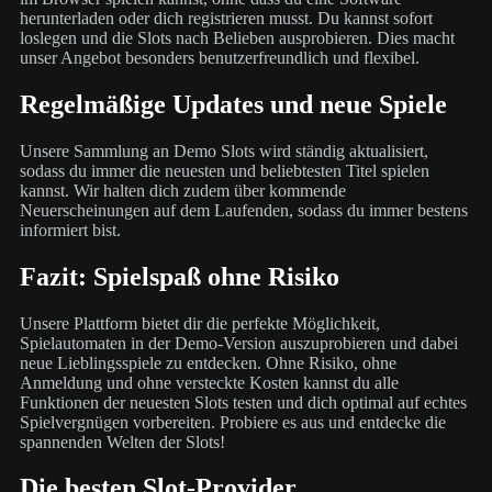
herunterladen oder dich registrieren musst. Du kannst sofort
loslegen und die Slots nach Belieben ausprobieren. Dies macht
unser Angebot besonders benutzerfreundlich und flexibel.
Regelmäßige Updates und neue Spiele
Unsere Sammlung an Demo Slots wird ständig aktualisiert,
sodass du immer die neuesten und beliebtesten Titel spielen
kannst. Wir halten dich zudem über kommende
Neuerscheinungen auf dem Laufenden, sodass du immer bestens
informiert bist.
Fazit: Spielspaß ohne Risiko
Unsere Plattform bietet dir die perfekte Möglichkeit,
Spielautomaten in der Demo-Version auszuprobieren und dabei
neue Lieblingsspiele zu entdecken. Ohne Risiko, ohne
Anmeldung und ohne versteckte Kosten kannst du alle
Funktionen der neuesten Slots testen und dich optimal auf echtes
Spielvergnügen vorbereiten. Probiere es aus und entdecke die
spannenden Welten der Slots!
Die besten Slot-Provider