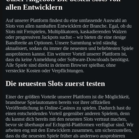
allen Entwicklern
Auf unserer Plattform findest du eine umfassende Auswahl an
Slots von allen namhaften Entwicklern der Branche. Egal, ob du
Slots mit Freispielen, Multiplikatoren, kaskadierenden Walzen
oder progressiven Jackpots suchst – wir bieten dir eine riesige
Bandbreite an Optionen. Unsere Sammlung wird ständig
aktualisiert, sodass du immer die neuesten und beliebtesten Spiele
ausprobieren kannst. Ein weiterer Vorteil unserer Plattform ist,
dass du keine Anmeldung oder Software-Downloads benötigst.
Alle Spiele sind direkt in deinem Browser spielbar, ohne
versteckte Kosten oder Verpflichtungen.
Die neuesten Slots zuerst testen
Einer der größten Vorteile unserer Plattform ist die Möglichkeit,
brandneue Spielautomaten bereits vor ihrer offiziellen
Veröffentlichung in Online-Casinos zu spielen. Dadurch hast du
einen entscheidenden Vorteil gegenüber anderen Spielern, denn
du kannst dich bereits mit den neuesten Slots vertraut machen,
bevor sie überhaupt auf Echtgeld-Plattformen verfügbar sind. Wir
arbeiten eng mit den Entwicklern zusammen, um sicherzustellen,
dass du die neuesten Spiele früher als anderswo ausprobieren