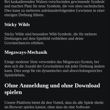
Bei kaskadierenden Walzen verschwinden gewinnende Symbole
und machen Platz für neue Symbole, die von oben nachrutschen.
Dies kann zu mehreren aufeinanderfolgenden Gewinnen in einer
einzigen Drehung führen.
Sticky Wilds
Sticky Wilds sind besondere Wild-Symbole, die für mehrere
Drehungen auf dem Spielfeld verbleiben und deine
Gewinnchancen erhöhen.
Megaways-Mechanik
Einige moderne Slots verwenden das Megaways-System, bei
dem sich die Anzahl der Gewinnlinien mit jeder Drehung ändern
kann. Dies sorgt für ein dynamisches und abwechslungsreiches
Spielerlebnis.
Ohne Anmeldung und ohne Download
spielen
Unsere Plattform bietet dir den Vorteil, dass du alle Spiele direkt
im Browser spielen kannst, ohne dass du eine Software