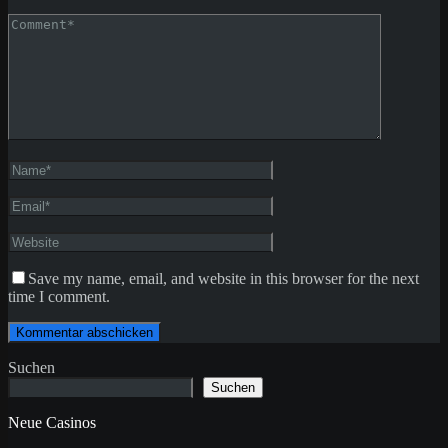
Save my name, email, and website in this browser for the next
time I comment.
Suchen
Suchen
Neue Casinos