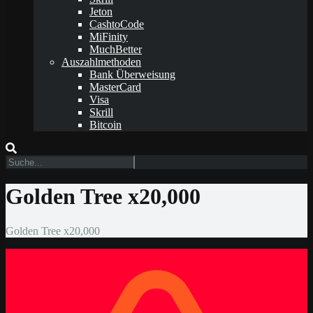
Jeton
CashtoCode
MiFinity
MuchBetter
Auszahlmethoden
Bank Überweisung
MasterCard
Visa
Skrill
Bitcoin
Golden Tree x20,000
Golden Tree x20,000