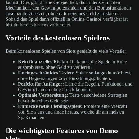
kannst. Dies gibt dir die Gelegenheit, dich intensiv mit den
Mechaniken, den Gewinnpotenzialen und den Bonusfunktionen
auseinanderzusetzen, ohne dafür eigenes Geld zu riskieren.
Sobald das Spiel dann offiziell in Online-Casinos verfügbar ist,
bist du bereits bestens vorbereitet.
Vorteile des kostenlosen Spielens
Beim kostenlosen Spielen von Slots genießt du viele Vorteile:
Kein finanzielles Risiko:
Du kannst die Spiele in Ruhe
ausprobieren, ohne Geld zu verlieren.
Uneingeschränktes Testen:
Spiele so lange du möchtest,
ohne Begrenzungen oder Einzahlungspflichten.
Perfekt für Anfänger:
Lerne die Regeln, Funktionen und
Gewinnchancen ohne Druck kennen.
Optimale Vorbereitung:
Teste verschiedene Strategien,
bevor du echtes Geld setzt.
Entdecke neue Lieblingsspiele:
Probiere eine Vielzahl
von Slots aus und finde heraus, welche dir am meisten
Spaß machen.
Die wichtigsten Features von Demo