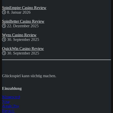
SpinEmpire Casino Review
8. Januar 2026
SpinBetter Casino Review
22. Dezember 2025
Wyns Casino Review
30. September 2025
QuickWin Casino Review
30. September 2025
Glücksspiel kann süchtig machen.
Einzahlung
Mastercard
Visa
Apple Pay
Paysafe