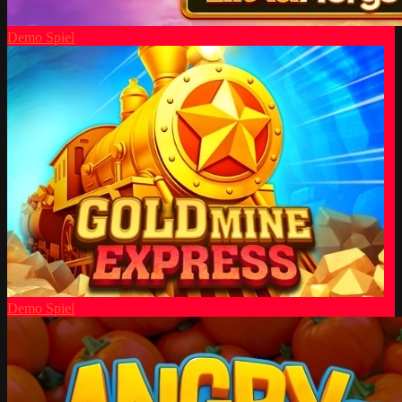
Demo Spiel
Demo Spiel