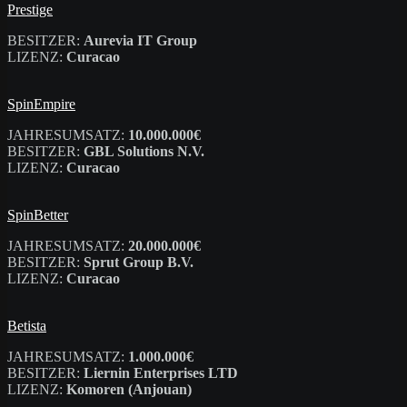
Prestige
BESITZER:
Aurevia IT Group
LIZENZ:
Curacao
SpinEmpire
JAHRESUMSATZ:
10.000.000€
BESITZER:
GBL Solutions N.V.
LIZENZ:
Curacao
SpinBetter
JAHRESUMSATZ:
20.000.000€
BESITZER:
Sprut Group B.V.
LIZENZ:
Curacao
Betista
JAHRESUMSATZ:
1.000.000€
BESITZER:
Liernin Enterprises LTD
LIZENZ:
Komoren (Anjouan)