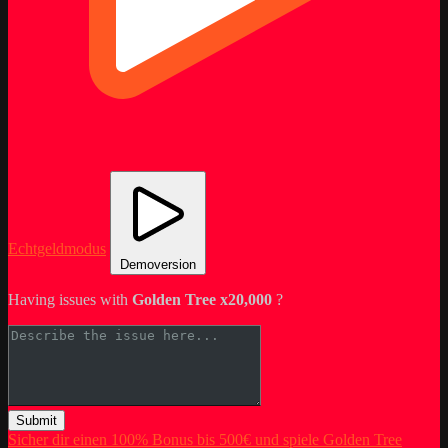
Echtgeldmodus
Demoversion
Having issues with
Golden Tree x20,000
?
Submit
Sicher dir einen 100% Bonus bis 500€ und spiele Golden Tree