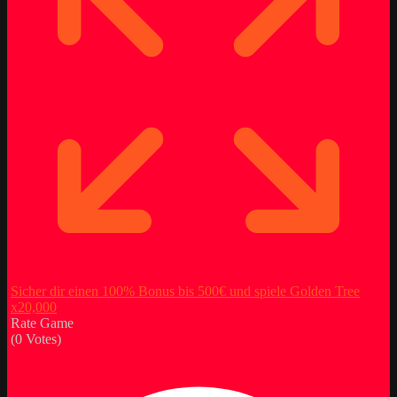
Sicher dir einen 100% Bonus bis 500€ und spiele Golden Tree
x20,000
Rate Game
(
0
Votes)