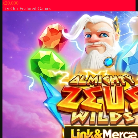
x20,000
Try Our Featured Games