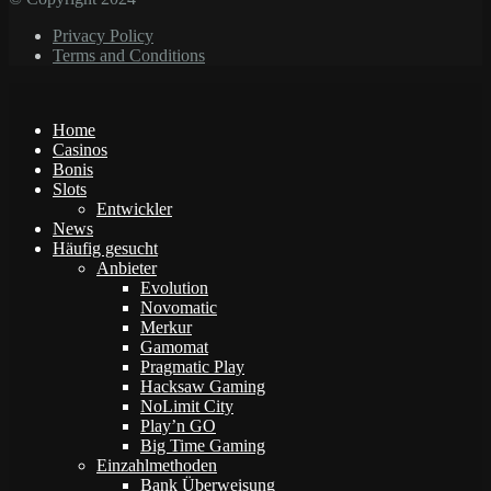
Privacy Policy
Terms and Conditions
Home
Casinos
Bonis
Slots
Entwickler
News
Häufig gesucht
Anbieter
Evolution
Novomatic
Merkur
Gamomat
Pragmatic Play
Hacksaw Gaming
NoLimit City
Play’n GO
Big Time Gaming
Einzahlmethoden
Bank Überweisung