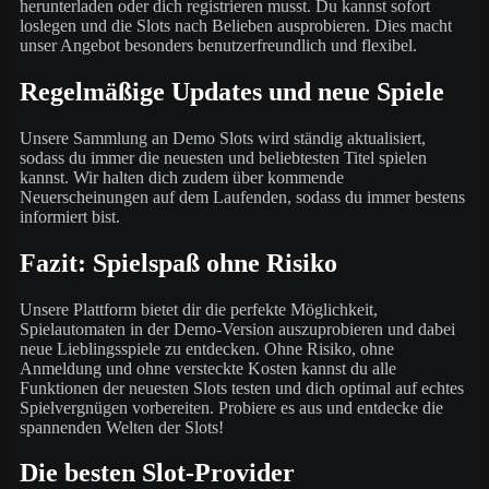
herunterladen oder dich registrieren musst. Du kannst sofort
loslegen und die Slots nach Belieben ausprobieren. Dies macht
unser Angebot besonders benutzerfreundlich und flexibel.
Regelmäßige Updates und neue Spiele
Unsere Sammlung an Demo Slots wird ständig aktualisiert,
sodass du immer die neuesten und beliebtesten Titel spielen
kannst. Wir halten dich zudem über kommende
Neuerscheinungen auf dem Laufenden, sodass du immer bestens
informiert bist.
Fazit: Spielspaß ohne Risiko
Unsere Plattform bietet dir die perfekte Möglichkeit,
Spielautomaten in der Demo-Version auszuprobieren und dabei
neue Lieblingsspiele zu entdecken. Ohne Risiko, ohne
Anmeldung und ohne versteckte Kosten kannst du alle
Funktionen der neuesten Slots testen und dich optimal auf echtes
Spielvergnügen vorbereiten. Probiere es aus und entdecke die
spannenden Welten der Slots!
Die besten Slot-Provider