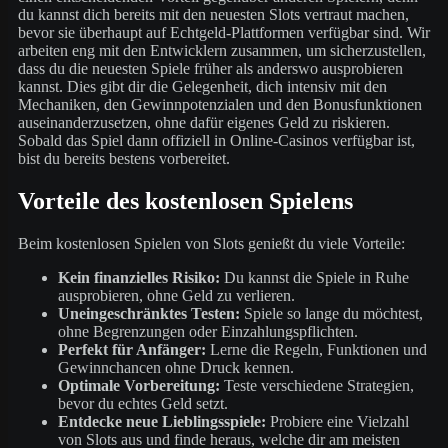
du kannst dich bereits mit den neuesten Slots vertraut machen,
bevor sie überhaupt auf Echtgeld-Plattformen verfügbar sind. Wir
arbeiten eng mit den Entwicklern zusammen, um sicherzustellen,
dass du die neuesten Spiele früher als anderswo ausprobieren
kannst. Dies gibt dir die Gelegenheit, dich intensiv mit den
Mechaniken, den Gewinnpotenzialen und den Bonusfunktionen
auseinanderzusetzen, ohne dafür eigenes Geld zu riskieren.
Sobald das Spiel dann offiziell in Online-Casinos verfügbar ist,
bist du bereits bestens vorbereitet.
Vorteile des kostenlosen Spielens
Beim kostenlosen Spielen von Slots genießt du viele Vorteile:
Kein finanzielles Risiko:
Du kannst die Spiele in Ruhe
ausprobieren, ohne Geld zu verlieren.
Uneingeschränktes Testen:
Spiele so lange du möchtest,
ohne Begrenzungen oder Einzahlungspflichten.
Perfekt für Anfänger:
Lerne die Regeln, Funktionen und
Gewinnchancen ohne Druck kennen.
Optimale Vorbereitung:
Teste verschiedene Strategien,
bevor du echtes Geld setzt.
Entdecke neue Lieblingsspiele:
Probiere eine Vielzahl
von Slots aus und finde heraus, welche dir am meisten