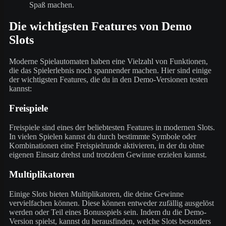
Spaß machen.
Die wichtigsten Features von Demo
Slots
Moderne Spielautomaten haben eine Vielzahl von Funktionen,
die das Spielerlebnis noch spannender machen. Hier sind einige
der wichtigsten Features, die du in den Demo-Versionen testen
kannst:
Freispiele
Freispiele sind eines der beliebtesten Features in modernen Slots.
In vielen Spielen kannst du durch bestimmte Symbole oder
Kombinationen eine Freispielrunde aktivieren, in der du ohne
eigenen Einsatz drehst und trotzdem Gewinne erzielen kannst.
Multiplikatoren
Einige Slots bieten Multiplikatoren, die deine Gewinne
vervielfachen können. Diese können entweder zufällig ausgelöst
werden oder Teil eines Bonusspiels sein. Indem du die Demo-
Version spielst, kannst du herausfinden, welche Slots besonders