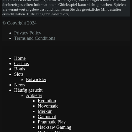
der bereitgestellten Informationen. Glücksspiel kann süchtig machen. Spielen
Sie verantwortungsbewusst und nur, wenn Sie das gesetzliche Mindestalter
erreicht haben. Hilfe auf gambleaware.org
© Copyright 2024
Privacy Policy
Terms and Conditions
Home
Casinos
Bonis
Slots
Entwickler
News
Häufig gesucht
Anbieter
Evolution
Novomatic
Merkur
Gamomat
Pragmatic Play
Hacksaw Gaming