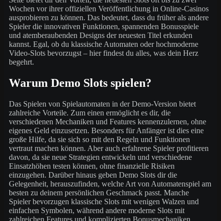
Wochen vor ihrer offiziellen Veröffentlichung in Online-Casinos
ausprobieren zu können. Das bedeutet, dass du früher als andere
Spieler die innovativen Funktionen, spannenden Bonusspiele
und atemberaubenden Designs der neuesten Titel erkunden
kannst. Egal, ob du klassische Automaten oder hochmoderne
Video-Slots bevorzugst – hier findest du alles, was dein Herz
begehrt.
Warum Demo Slots spielen?
Das Spielen von Spielautomaten in der Demo-Version bietet
zahlreiche Vorteile. Zum einen ermöglicht es dir, die
verschiedenen Mechaniken und Features kennenzulernen, ohne
eigenes Geld einzusetzen. Besonders für Anfänger ist dies eine
große Hilfe, da sie sich so mit den Regeln und Funktionen
vertraut machen können. Aber auch erfahrene Spieler profitieren
davon, da sie neue Strategien entwickeln und verschiedene
Einsatzhöhen testen können, ohne finanzielle Risiken
einzugehen. Darüber hinaus geben Demo Slots dir die
Gelegenheit, herauszufinden, welche Art von Automatenspiel am
besten zu deinem persönlichen Geschmack passt. Manche
Spieler bevorzugen klassische Slots mit wenigen Walzen und
einfachen Symbolen, während andere moderne Slots mit
zahlreichen Features und komplizierten Bonusmechaniken