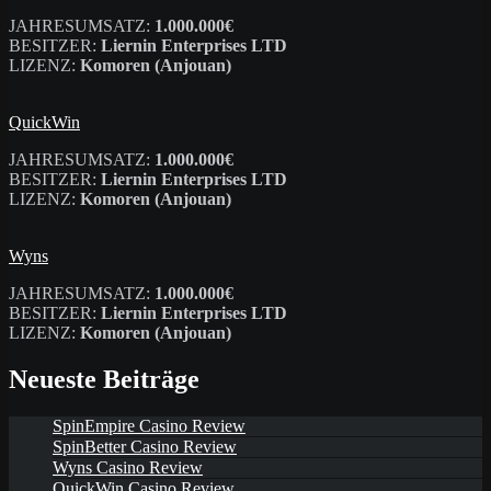
JAHRESUMSATZ:
1.000.000€
BESITZER:
Liernin Enterprises LTD
LIZENZ:
Komoren (Anjouan)
QuickWin
JAHRESUMSATZ:
1.000.000€
BESITZER:
Liernin Enterprises LTD
LIZENZ:
Komoren (Anjouan)
Wyns
JAHRESUMSATZ:
1.000.000€
BESITZER:
Liernin Enterprises LTD
LIZENZ:
Komoren (Anjouan)
Neueste Beiträge
SpinEmpire Casino Review
SpinBetter Casino Review
Wyns Casino Review
QuickWin Casino Review