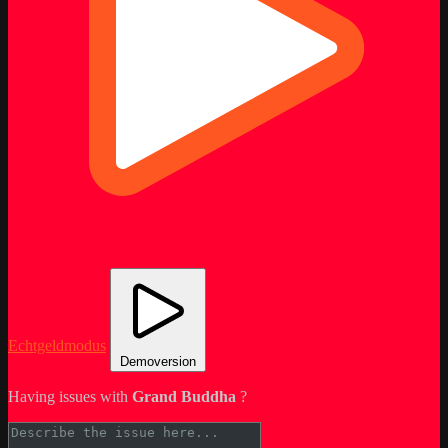
Echtgeldmodus
Demoversion
Having issues with
Grand Buddha
?