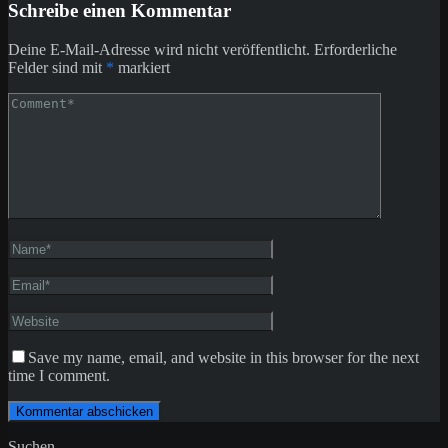
Schreibe einen Kommentar
Deine E-Mail-Adresse wird nicht veröffentlicht.
Erforderliche
Felder sind mit
*
markiert
Save my name, email, and website in this browser for the next
time I comment.
Suchen