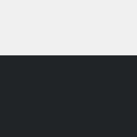
y Our Featured Games