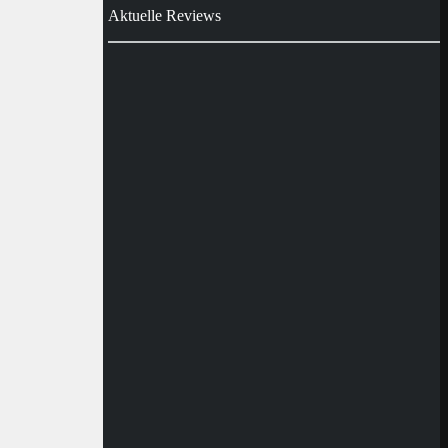
Aktuelle Reviews