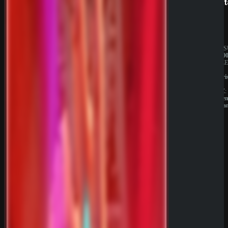
SpinBetter
Betist
JAHRESUMSATZ:
JAHRES
20.000.000€
1.000.00
BESITZER:
BESITZE
Sprut
Liernin
Group
Enterpri
B.V.
LTD
LIZENZ:
LIZENZ:
Curacao
Komore
(Anjoua
QuickWin
Wyns