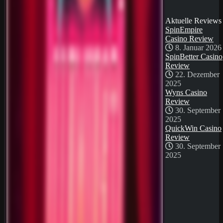
30. September
2025
Aktuelle Reviews
SpinEmpire
Casino Review
8. Januar 2026
SpinBetter Casino
Review
22. Dezember
2025
Wyns Casino
Review
30. September
2025
QuickWin Casino
Review
30. September
2025