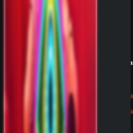
Review
QuickWin
Casino
Review
Betista
Casino
Review
Neueste
Kommenta
Alex
zu
Dazard
rami
zu
CryptoRus
Jens
zu
CryptoRush
200% bis
zu 2.500€
Silizi
zu