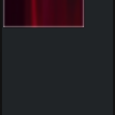
Sicher dir einen 100% Bonus bis 500€ und spiele I
Try Our Featured Games