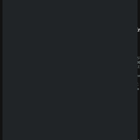
Prestige
SpinE
BESITZER:
JAHRES
Aurevia
10.000.0
IT
BESITZE
Group
GBL
LIZENZ:
Solution
Curacao
N.V.
LIZENZ:
Curacao