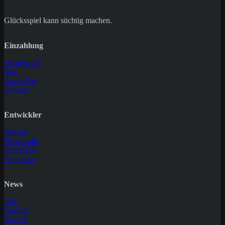
Glücksspiel kann süchtig machen.
Einzahlung
Mastercard
Visa
Apple Pay
Paysafe
Entwickler
Merkur
Novomatic
Play'n Go
Pragmatic
News
Alle
Casinos
Partner