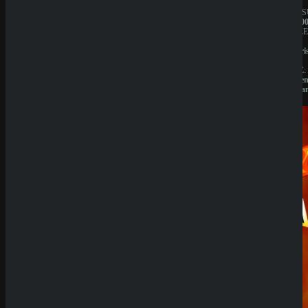
JAHRESUMSATZ:
JAHRES
1.000.000€
1.000.00
BESITZER:
BESITZE
Liernin
Liernin
Enterprises
Enterpri
LTD
LTD
LIZENZ:
LIZENZ:
Komoren
Komore
(Anjouan)
(Anjoua
Neueste
Beiträge
SpinEmpir
e Casino
Review
SpinBetter
Casino
Review
Wyns
Casino