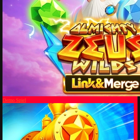
Demo Spiel