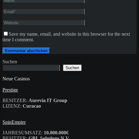
Save my name, email, and website in this browser for the next
time I comment.
Suchen
Suchen
Neue Casinos
Prestige
BESITZER:
Aurevia IT Group
LIZENZ:
Curacao
SpinEmpire
JAHRESUMSATZ:
10.000.000€
BESITZER:
GBL Solutions N.V.