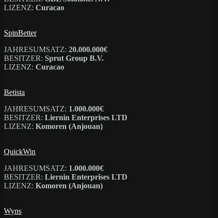
LIZENZ:
Curacao
SpinBetter
JAHRESUMSATZ:
20.000.000€
BESITZER:
Sprut Group B.V.
LIZENZ:
Curacao
Betista
JAHRESUMSATZ:
1.000.000€
BESITZER:
Liernin Enterprises LTD
LIZENZ:
Komoren (Anjouan)
QuickWin
JAHRESUMSATZ:
1.000.000€
BESITZER:
Liernin Enterprises LTD
LIZENZ:
Komoren (Anjouan)
Wyns