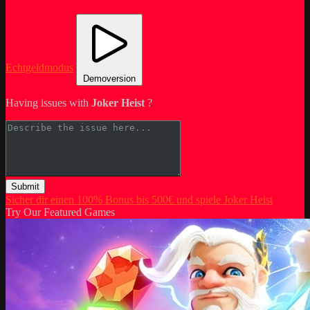
Echtgeldmodus
Demoversion
Having issues with
Joker Heist
?
Submit
Sicher dir einen 100% Bonus bis 500€ und spiele Joker Heist
Try Our Featured Games