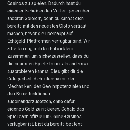
Casinos zu spielen. Dadurch hast du
einen entscheidenden Vorteil gegenüber
anderen Spielern, denn du kannst dich
bereits mit den neuesten Slots vertraut
machen, bevor sie überhaupt auf
Echtgeld-Plattformen verfügbar sind. Wir
arbeiten eng mit den Entwicklern
zusammen, um sicherzustellen, dass du
die neuesten Spiele früher als anderswo
ausprobieren kannst. Dies gibt dir die
Gelegenheit, dich intensiv mit den
Mechaniken, den Gewinnpotenzialen und
den Bonusfunktionen
auseinanderzusetzen, ohne dafür
eigenes Geld zu riskieren. Sobald das
Spiel dann offiziell in Online-Casinos
verfügbar ist, bist du bereits bestens