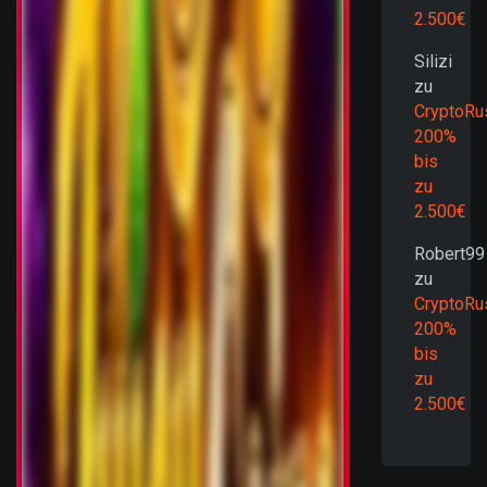
2.500€
Silizi
zu
CryptoRu
200%
bis
zu
2.500€
Robert99
zu
CryptoRu
200%
bis
zu
2.500€