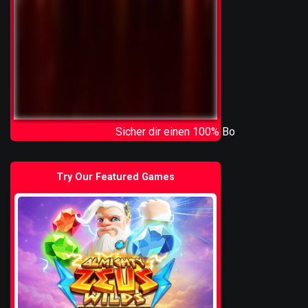
Sicher dir einen 100% Bonus bis 500€ und spiele Ju
Try Our Featured Games