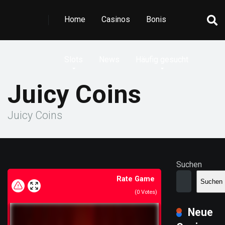
Home
Casinos
Bonis
Slots
News
Häufig gesucht
Juicy Coins
Juicy Coins
Suchen
Rate Game
Suchen
(
0
Votes)
Neue