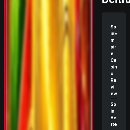
Sp
inE
m
pir
e
Ca
sin
o
Re
vi
ew
Sp
in
Be
tte