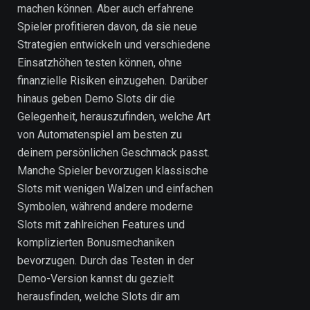
machen können. Aber auch erfahrene
Spieler profitieren davon, da sie neue
Strategien entwickeln und verschiedene
Einsatzhöhen testen können, ohne
finanzielle Risiken einzugehen. Darüber
hinaus geben Demo Slots dir die
Gelegenheit, herauszufinden, welche Art
von Automatenspiel am besten zu
deinem persönlichen Geschmack passt.
Manche Spieler bevorzugen klassische
Slots mit wenigen Walzen und einfachen
Symbolen, während andere moderne
Slots mit zahlreichen Features und
komplizierten Bonusmechaniken
bevorzugen. Durch das Testen in der
Demo-Version kannst du gezielt
herausfinden, welche Slots dir am