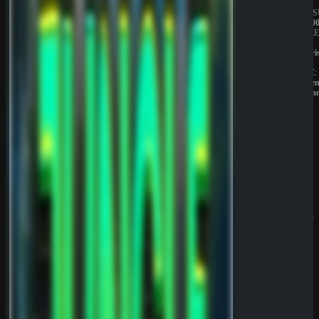
JAHRESUMSATZ:
JAHRES
1.000.000€
1.000.00
BESITZER:
BESITZE
Liernin
Liernin
Enterprises
Enterpri
LTD
LTD
LIZENZ:
LIZENZ:
Komoren
Komore
(Anjouan)
(Anjoua
Neueste
Beiträge
SpinEmpir
e Casino
Review
SpinBetter
Casino
Review
Wyns
Casino