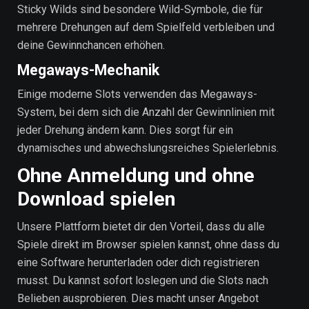
Sticky Wilds sind besondere Wild-Symbole, die für
mehrere Drehungen auf dem Spielfeld verbleiben und
deine Gewinnchancen erhöhen.
Megaways-Mechanik
Einige moderne Slots verwenden das Megaways-
System, bei dem sich die Anzahl der Gewinnlinien mit
jeder Drehung ändern kann. Dies sorgt für ein
dynamisches und abwechslungsreiches Spielerlebnis.
Ohne Anmeldung und ohne
Download spielen
Unsere Plattform bietet dir den Vorteil, dass du alle
Spiele direkt im Browser spielen kannst, ohne dass du
eine Software herunterladen oder dich registrieren
musst. Du kannst sofort loslegen und die Slots nach
Belieben ausprobieren. Dies macht unser Angebot