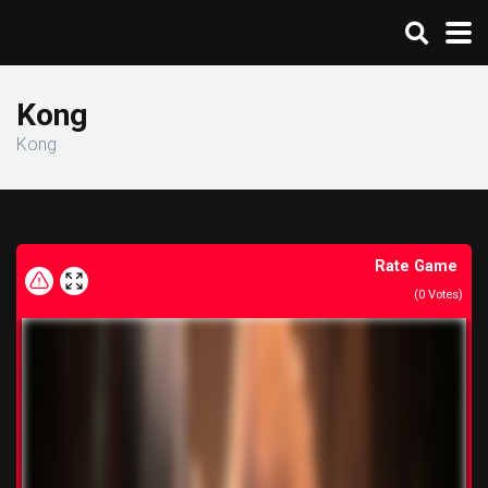
Kong
Kong
Rate Game
(
0
Votes)