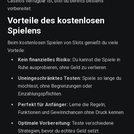
Casinos verfügbar ist, bist du bereits bestens
vorbereitet.
Vorteile des kostenlosen
Spielens
Beim kostenlosen Spielen von Slots genießt du viele
Vorteile:
Kein finanzielles Risiko:
Du kannst die Spiele in
Ruhe ausprobieren, ohne Geld zu verlieren.
Uneingeschränktes Testen:
Spiele so lange du
möchtest, ohne Begrenzungen oder
Einzahlungspflichten.
Perfekt für Anfänger:
Lerne die Regeln,
Funktionen und Gewinnchancen ohne Druck kennen.
Optimale Vorbereitung:
Teste verschiedene
Strategien, bevor du echtes Geld setzt.