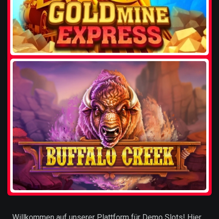
Willkommen auf unserer Plattform für Demo Slots! Hier