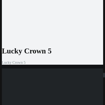
Jeton
CashtoCode
MiFinity
MuchBetter
Auszahlmethoden
Bank Überweisung
MasterCard
Visa
Skrill
Bitcoin
Lucky Crown 5
Lucky Crown 5
Suchen
Neue Casinos