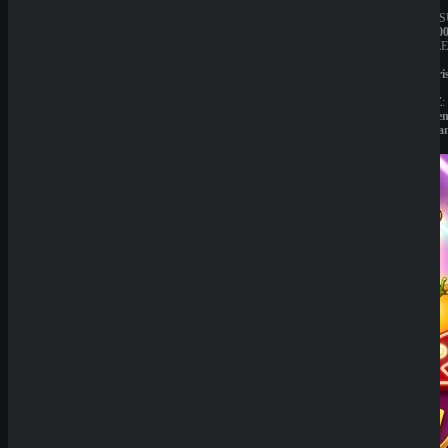
JAHRESUMSATZ:
JAHRES
1.000.000€
1.000.00
BESITZER:
BESITZE
Liernin
Liernin
Enterprises
Enterpri
LTD
LTD
LIZENZ:
LIZENZ:
Komoren
Komore
(Anjouan)
(Anjoua
Neueste
Beiträge
SpinEmpir
e Casino
Review
SpinBetter
Casino
Review
Wyns
Casino