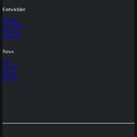
Entwickler
Merkur
Novomatic
Play'n Go
Pragmatic
News
Alle
Casinos
Partner
Ratgeber