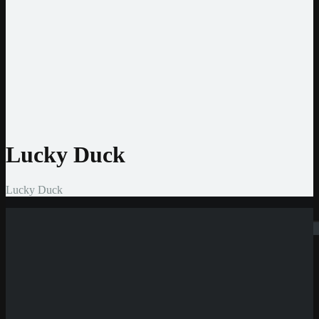
Jeton
CashtoCode
MiFinity
MuchBetter
Auszahlmethoden
Bank Überweisung
MasterCard
Visa
Skrill
Bitcoin
Lucky Duck
Lucky Duck
Suchen
Neue Casinos