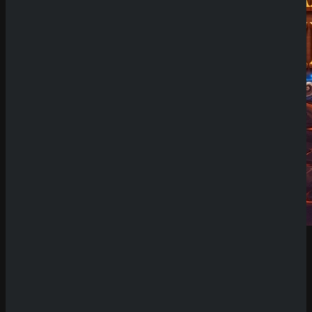
Demo Spiel
Willkommen auf unserer Plattform für Demo
Slots! Hier hast du die einzigartige Möglichkeit,
eine riesige Auswahl an Spielautomaten