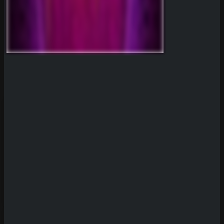
Sicher dir einen 100% Bonus bis 500€ und spi
Try Our Featured Games