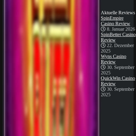
30. September
2025
Aktuelle Reviews
SpinEmpire
Casino Review
8. Januar 2026
SpinBetter Casino
Review
22. Dezember
2025
Wyns Casino
Review
30. September
2025
QuickWin Casino
Review
30. September
2025