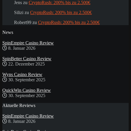
Jens
zu
CryptoRush: 200% bis zu 2.500€
Silizi
zu
CryptoRush: 200% bis zu 2.500€
Robert99
zu
CryptoRush: 200% bis zu 2.500€
News
SpinEmpire Casino Review
8. Januar 2026
SpinBetter Casino Review
22. Dezember 2025
Wyns Casino Review
30. September 2025
QuickWin Casino Review
30. September 2025
Aktuelle Reviews
SpinEmpire Casino Review
8. Januar 2026