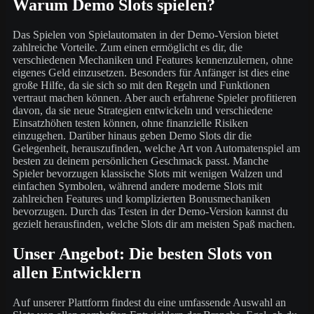
Warum Demo Slots spielen?
Das Spielen von Spielautomaten in der Demo-Version bietet
zahlreiche Vorteile. Zum einen ermöglicht es dir, die
verschiedenen Mechaniken und Features kennenzulernen, ohne
eigenes Geld einzusetzen. Besonders für Anfänger ist dies eine
große Hilfe, da sie sich so mit den Regeln und Funktionen
vertraut machen können. Aber auch erfahrene Spieler profitieren
davon, da sie neue Strategien entwickeln und verschiedene
Einsatzhöhen testen können, ohne finanzielle Risiken
einzugehen. Darüber hinaus geben Demo Slots dir die
Gelegenheit, herauszufinden, welche Art von Automatenspiel am
besten zu deinem persönlichen Geschmack passt. Manche
Spieler bevorzugen klassische Slots mit wenigen Walzen und
einfachen Symbolen, während andere moderne Slots mit
zahlreichen Features und komplizierten Bonusmechaniken
bevorzugen. Durch das Testen in der Demo-Version kannst du
gezielt herausfinden, welche Slots dir am meisten Spaß machen.
Unser Angebot: Die besten Slots von
allen Entwicklern
Auf unserer Plattform findest du eine umfassende Auswahl an