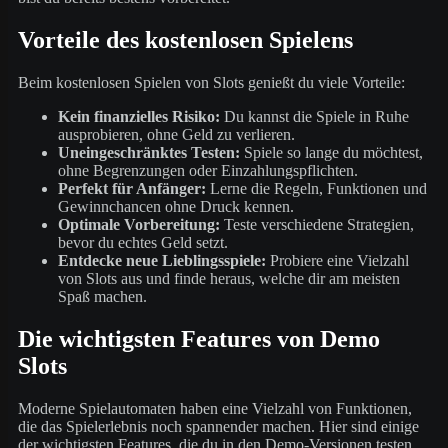
Vorteile des kostenlosen Spielens
Beim kostenlosen Spielen von Slots genießt du viele Vorteile:
Kein finanzielles Risiko:
Du kannst die Spiele in Ruhe
ausprobieren, ohne Geld zu verlieren.
Uneingeschränktes Testen:
Spiele so lange du möchtest,
ohne Begrenzungen oder Einzahlungspflichten.
Perfekt für Anfänger:
Lerne die Regeln, Funktionen und
Gewinnchancen ohne Druck kennen.
Optimale Vorbereitung:
Teste verschiedene Strategien,
bevor du echtes Geld setzt.
Entdecke neue Lieblingsspiele:
Probiere eine Vielzahl
von Slots aus und finde heraus, welche dir am meisten
Spaß machen.
Die wichtigsten Features von Demo
Slots
Moderne Spielautomaten haben eine Vielzahl von Funktionen,
die das Spielerlebnis noch spannender machen. Hier sind einige
der wichtigsten Features, die du in den Demo-Versionen testen