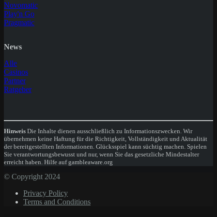
Novomatic
Play'n Go
Pragmatic
News
Alle
Casinos
Partner
Ratgeber
Hinweis
Die Inhalte dienen ausschließlich zu Informationszwecken. Wir
übernehmen keine Haftung für die Richtigkeit, Vollständigkeit und Aktualität
der bereitgestellten Informationen. Glücksspiel kann süchtig machen. Spielen
Sie verantwortungsbewusst und nur, wenn Sie das gesetzliche Mindestalter
erreicht haben. Hilfe auf gambleaware.org
© Copyright 2024
Privacy Policy
Terms and Conditions