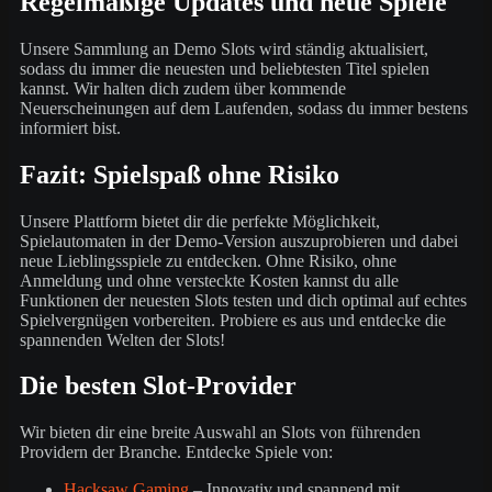
Regelmäßige Updates und neue Spiele
Unsere Sammlung an Demo Slots wird ständig aktualisiert,
sodass du immer die neuesten und beliebtesten Titel spielen
kannst. Wir halten dich zudem über kommende
Neuerscheinungen auf dem Laufenden, sodass du immer bestens
informiert bist.
Fazit: Spielspaß ohne Risiko
Unsere Plattform bietet dir die perfekte Möglichkeit,
Spielautomaten in der Demo-Version auszuprobieren und dabei
neue Lieblingsspiele zu entdecken. Ohne Risiko, ohne
Anmeldung und ohne versteckte Kosten kannst du alle
Funktionen der neuesten Slots testen und dich optimal auf echtes
Spielvergnügen vorbereiten. Probiere es aus und entdecke die
spannenden Welten der Slots!
Die besten Slot-Provider
Wir bieten dir eine breite Auswahl an Slots von führenden
Providern der Branche. Entdecke Spiele von:
Hacksaw Gaming
– Innovativ und spannend mit