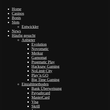
Home
Casinos
Bonis
Slots
Entwickler
News
Häufig gesucht
Anbieter
Evolution
Novomatic
Merkur
Gamomat
Pragmatic Play
Hacksaw Gaming
NoLimit City
Play’n GO
Big Time Gaming
Einzahlmethoden
Bank Überweisung
Paysafecard
MasterCard
Visa
Skrill