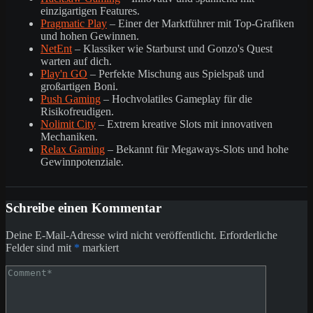
einzigartigen Features.
Pragmatic Play
– Einer der Marktführer mit Top-Grafiken
und hohen Gewinnen.
NetEnt
– Klassiker wie Starburst und Gonzo's Quest
warten auf dich.
Play'n GO
– Perfekte Mischung aus Spielspaß und
großartigen Boni.
Push Gaming
– Hochvolatiles Gameplay für die
Risikofreudigen.
Nolimit City
– Extrem kreative Slots mit innovativen
Mechaniken.
Relax Gaming
– Bekannt für Megaways-Slots und hohe
Gewinnpotenziale.
Schreibe einen Kommentar
Deine E-Mail-Adresse wird nicht veröffentlicht.
Erforderliche
Felder sind mit
*
markiert