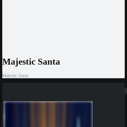
Jeton
CashtoCode
MiFinity
MuchBetter
Auszahlmethoden
Bank Überweisung
MasterCard
Visa
Skrill
Bitcoin
Majestic Santa
Majestic Santa
Suchen
Rate Game
(
0
Votes)
Neue Casinos