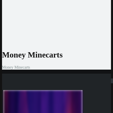
Jeton
CashtoCode
MiFinity
MuchBetter
Auszahlmethoden
Bank Überweisung
MasterCard
Visa
Skrill
Bitcoin
Money Minecarts
Money Minecarts
Suchen
Rate Game
(
0
Votes)
Neue Casinos