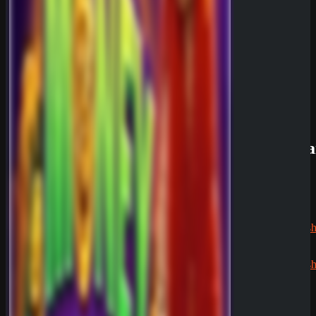
Review
QuickWin
Casino
Review
Betista
Casino
Review
Neueste
Kommenta
Alex
zu
Dazard
rami
zu
CryptoRus
Jens
zu
CryptoRush
200% bis
zu 2.500€
Silizi
zu