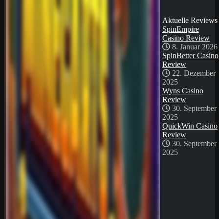
30. September
2025
Aktuelle Reviews
SpinEmpire
Casino Review
8. Januar 2026
SpinBetter Casino
Review
22. Dezember
2025
Wyns Casino
Review
30. September
2025
QuickWin Casino
Review
30. September
2025