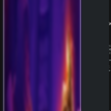
Prestige
SpinE
BESITZER:
JAHRES
Aurevia
10.000.0
IT
BESITZE
Group
GBL
LIZENZ:
Solution
Curacao
N.V.
LIZENZ:
Curacao