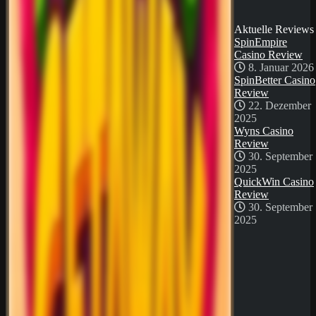
30. September
2025
Aktuelle Reviews
SpinEmpire
Casino Review
8. Januar 2026
SpinBetter Casino
Review
22. Dezember
2025
Wyns Casino
Review
30. September
2025
QuickWin Casino
Review
30. September
2025