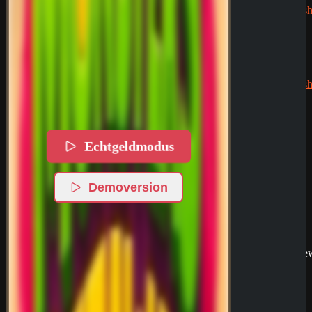
CryptoRush
200% bis
zu 2.500€
Robert99
zu
CryptoRush
200% bis
zu 2.500€
Echtgeldmodus
News
SpinEmpire Casino
Review
Demoversion
8. Januar 2026
SpinBetter Casino
Review
22. Dezember
2025
Wyns Casino Revie
30. September
2025
QuickWin Casino
Review